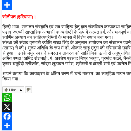
Facebook
Share
सोनीपत (हरियाणा)।
हिन्दी भाषा, सनातन संस्कृति एवं सद साहित्य हेतु कृत संकल्पित कल्पकथा साहि
पड़ाव २५०वीं साप्ताहिक आभासी काव्यगोष्ठी के रूप में अत्यंत हर्ष, और भावपू
स्वर्णिम अध्याय बन साहित्यप्रेमियों के मानस में विशेष स्थान बना गया।
संस्था की संवाद प्रभारी ज्योति राघव सिंह के अनुसार आयोजन का संचालन पवनेश 
(सागर) ने की। मुख्य अतिथि के रूप में डॉ. ओंकार साहू मृदुल की गरिमामयी उपस्थि
से हुआ। उनके मधुर स्वर ने समस्त वातावरण को साहित्यिक ऊर्जा से अनुप्राणित कर
अमित पण्डा ‘अमिट रोशनाई’, पं. अवधेश प्रसाद मिश्र ‘मधुप’, प्रमोद पटले, नैन्सी
कुमार चतुर्वेदी श्रीकांत, सांद्रा लुटावन गणेश, श्रीमती राधाश्री शर्मा एवं पवने
आपने बताया कि कार्यक्रम के अंतिम चरण में ‘वन्दे मातरम्’ का सामूहिक गायन उ
किया गया।
Like
4
WhatsApp
X
Facebook