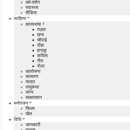
धर्म-दर्शन
स्वास्थ्य
मीडिया
साहित्य
काव्यभाषा
ग़ज़ल
छन्द
चौपाई
दोहा
हायकु
कविता
गीत
रोला
आलोचना
संस्मरण
यात्रा
लघुकथा
व्यंग्य
साक्षात्कार
मनोरंजन
फिल्म
खेल
विधि
जानकारी
सलाह