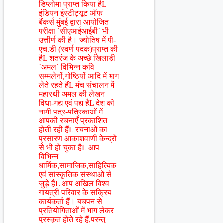
डिप्लोमा प्राप्त किया हैL
इंडियन इंस्टीट्यूट ऑफ
बैंकर्स मुंबई द्वारा आयोजित
परीक्षा `सीएआईआईबी` भी
उत्तीर्ण की है। ज्योतिष में पी-
एच.डी (स्वर्ण पदक)प्राप्त की
हैL शतरंज के अच्छे खिलाड़ी
`अमल` विभिन्न कवि
सम्मलेनों,गोष्ठियों आदि में भाग
लेते रहते हैंL मंच संचालन में
महारथी अमल की लेखन
विधा-गद्य एवं पद्य हैL देश की
नामी पत्र-पत्रिकाओं में
आपकी रचनाएँ प्रकाशित
होती रही हैंL रचनाओं का
प्रसारण आकाशवाणी केन्द्रों
से भी हो चुका हैL आप
विभिन्न
धार्मिक,सामाजिक,साहित्यिक
एवं सांस्कृतिक संस्थाओं से
जुड़े हैंL आप अखिल विश्व
गायत्री परिवार के सक्रिय
कार्यकर्ता हैं। बचपन से
प्रतियोगिताओं में भाग लेकर
पुरस्कृत होते रहे हैं,परन्तु