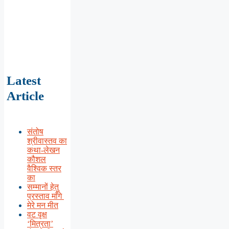
Latest
Article
संतोष
श्रीवास्तव का
कथा-लेखन
कौशल
वैश्विक स्तर
का
सम्मानों हेतु
प्रस्ताव माँगे
मेरे मन मीत
वट वृक्ष
‘मित्रता’