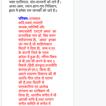
भक्त प्रतिपाल, संत-सज्जनों को तारे हैं।
अजर-अमर, ध्यान-ज्ञान-गुण-निधिवान,
हृदय में हमेशा राम जानकी को धारे है॥
परिचय–
प्रख्यात
कवि,वक्ता,गायत्री
साधक,ज्योतिषी और
समाजसेवी `एस्ट्रो अमल` का
वास्तविक नाम डॉ. शिव शरण
श्रीवास्तव हैL `अमल` इनका
उप नाम है,जो साहित्यकार
मित्रों ने दिया हैL जन्म म.प्र.
के कटनी जिले के ग्राम
करेला में हुआ हैL गणित विषय
से बी.एस-सी.करने के बाद ३
विषयों (हिंदी,संस्कृत,राजनीति
शास्त्र)में एम.ए. किया हैL
आपने रामायण विशारद की भी
उपाधि गीता प्रेस से प्राप्त
की है,तथा दिल्ली से
पत्रकारिता एवं आलेख
संरचना का प्रशिक्षण भी
लिया हैL भारतीय संगीत में भी
आपकी रूचि है,तथा प्रयाग
संगीत समिति से संगीत में