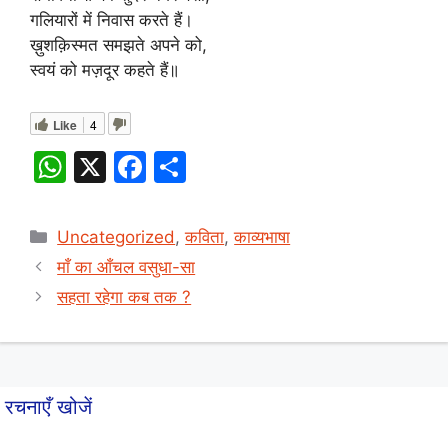
गलियारों में निवास करते हैं।
ख़ुशक़िस्मत समझते अपने को,
स्वयं को मज़दूर कहते हैं॥
Like
4
W
X
F
S
h
a
h
at
c
ar
Categories
Uncategorized
,
कविता
,
काव्यभाषा
s
e
e
माँ का आँचल वसुधा-सा
A
b
सहता रहेगा कब तक ?
p
o
p
o
k
रचनाएँ खोजें