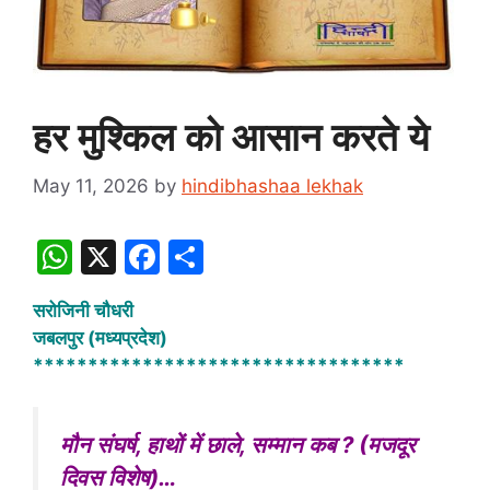
हर मुश्किल को आसान करते ये
May 11, 2026
by
hindibhashaa lekhak
W
X
F
S
h
a
h
सरोजिनी चौधरी
at
c
ar
जबलपुर (मध्यप्रदेश)
s
e
e
**********************************
A
b
p
o
मौन संघर्ष, हाथों में छाले, सम्मान कब ? (मजदूर
p
o
दिवस विशेष)…