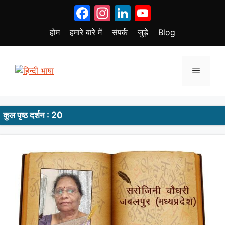
Skip
Facebook
Instagram
LinkedIn
YouTube
to
content
होम
हमारे बारे में
संपर्क
जुड़े
Blog
Menu
कुल पृष्ठ दर्शन : 20