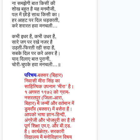
ना समझेगी बात किसी की
शोख बहुत है यह मनमौजी,
पल में छोड़े साथ किसी का।
हर आहट पर दिल धड़काती,
करे शरारत हवा मनचली…
कभी इधर है, कभी उधर है,
सारे जग पर रखे नजर है
उड़ती-फिरती रही सदा है,
सबके दिल पर करे असर है।
याद दिलाए बात पुरानी,
चोरी-चुपके हवा मनचली…॥
परिचय-
बक्सर (बिहार)
निवासी मीरा सिंह का
साहित्यिक उपनाम ‘मीरा’ है।
१ अगस्त १९७२ को ग्राम-
नसरतपुर (जिला-आरा,
बिहार) में जन्मीं और वर्तमान में
डुमराँव (बक्सर) में बसेरा है।
आपको भाषा ज्ञान-हिन्दी,
अंग्रेजी और भोजपुरी का है तो
पूर्ण शिक्षा एम.ए. और बी.एड.
है। कार्यक्षेत्र- सरकारी
विद्यालय में मनोविज्ञान विषय