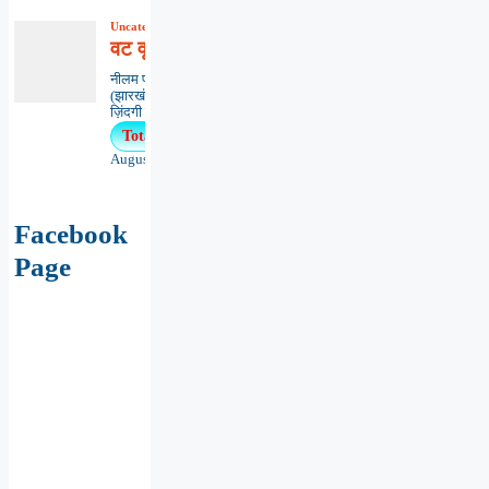
Uncategorized
,
कविता
,
काव्यभाषा
वट वृक्ष ‘मित्रता’
नीलम प्रभा सिन्हाधनबाद
(झारखंड)*********************************
ज़िंदगी का...
Total Views : 11
August 5, 2026
Facebook
Page