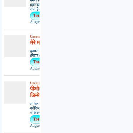
ममता सिंहधनबाद
(झारखंड)*************************************
सफाई का कीड़ा...
Total Views : 23
August 7, 2026
Uncategorized
,
कविता
,
काव्यभाषा
मेरे मन मीत
कुमारी ऋतंभरामुजफ्फरपुर
(बिहार)********************************************..
Total Views : 19
August 5, 2026
Uncategorized
,
आलेख
,
राष्ट्रीय
पीओके की पुकार और दुनिया की
जिम्मेदारी
ललित
गर्गदिल्ली*******************************
पाकिस्तान अधिकृत कश्मीर (पीओ...
Total Views : 11
August 3, 2026