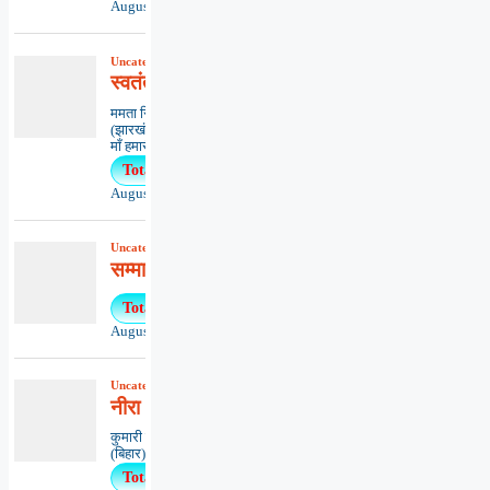
August 5, 2026
Uncategorized
,
कविता
,
काव्यभाषा
स्वतंत्रता पुकारती
ममता सिंहधनबाद
(झारखंड)*************************************
माँ हमारी भारत...
Total Views : 36
August 3, 2026
Uncategorized
,
खबरें
,
समाचार
सम्मानों हेतु प्रस्ताव माँगे
Total Views : 31
August 5, 2026
Uncategorized
,
कविता
,
काव्यभाषा
नीरा आर्य – तेरे रूप अनेक
कुमारी ऋतंभरामुजफ्फरपुर
(बिहार)********************************************..
Total Views : 27