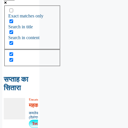
Exact matches only
Search in title
Search in content
सप्ताह का
सितारा
Uncategorized
,
कविता
,
काव्यभाषा
महकाओ मन-मंदिर में मैत्री माला
कमलेकर नागेश्वर राव ‘कमल’,हैदराबाद
(तेलंगाना)******************************...
Total Views : 59