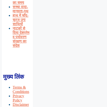
का समय
सच्चा वादा-
मानवता-पथ
हाथ में चाँद-
सूरज उगा
साथियों
नाटकों से
दिया देशप्रेम
व पर्यावरण
संरक्षण का
संदेश
मुख्य लिंक
Terms &
Conditions
Privacy
Policy
Disclaimer