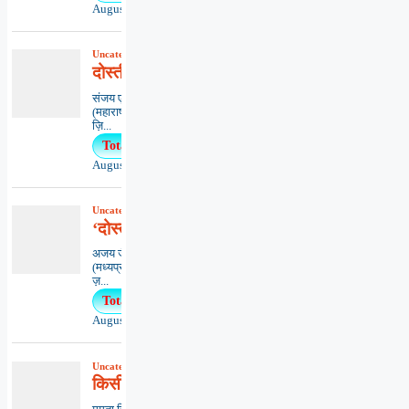
August 3, 2026
Uncategorized
,
कविता
,
काव्यभाषा
दोस्ती-दिल से दिल की आवाज़
संजय एम. वासनिकमुम्बई
(महाराष्ट्र)*************************************
ज़ि...
Total Views : 26
August 5, 2026
Uncategorized
,
काव्यभाषा
‘दोस्ती’ विश्वास
अजय जैन ‘विकल्प’इंदौर
(मध्यप्रदेश)**************************************
ज़...
Total Views : 24
August 2, 2026
Uncategorized
,
कविता
,
काव्यभाषा
किसी का अनादर ना हो