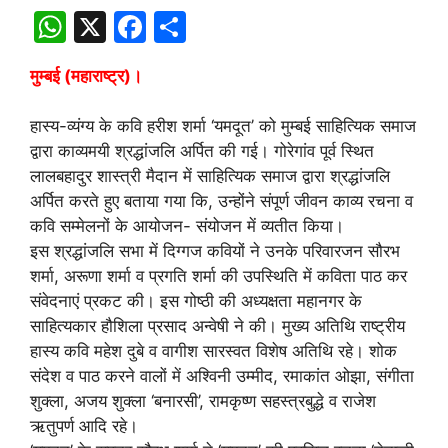
W
X
F
S
h
a
h
मुम्बई (महाराष्ट्र)।
at
c
ar
s
e
e
हास्य-व्यंग्य के कवि हरीश शर्मा ‘यमदूत’ को मुम्बई साहित्यिक समाज
A
b
द्वारा काव्यमयी श्रद्धांजलि अर्पित की गई। गोरेगांव पूर्व स्थित
लालबहादुर शास्त्री मैदान में साहित्यिक समाज द्वारा श्रद्धांजलि
p
o
अर्पित करते हुए बताया गया कि, उन्होंने संपूर्ण जीवन काव्य रचना व
p
o
कवि सम्मेलनों के आयोजन- संयोजन में व्यतीत किया।
k
इस श्रद्धांजलि सभा में दिग्गज कवियों ने उनके परिवारजन सौरभ
शर्मा, अरूणा शर्मा व प्रगति शर्मा की उपस्थिति में कविता पाठ कर
संवेदनाएं प्रकट की। इस गोष्ठी की अध्यक्षता महानगर के
साहित्यकार हौशिला प्रसाद अन्वेषी ने की। मुख्य अतिथि राष्ट्रीय
हास्य कवि महेश दुबे व वागीश सारस्वत विशेष अतिथि रहे। शोक
संदेश व पाठ करने वालों में अश्विनी उम्मीद, रमाकांत ओझा, संगीता
शुक्ला, अजय शुक्ला ‘बनारसी’, रामकृष्ण सहस्त्रबुद्धे व राजेश
ऋतुपर्ण आदि रहे।