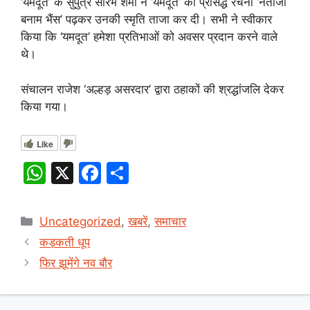
‘यमदूत’ के सुपुत्र सौरभ शर्मा ने ‘यमदूत’ की प्रसिद्ध रचना ‘नेताजी
बनाम भैंस’ पढ़कर उनकी स्मृति ताजा कर दी। सभी ने स्वीकार
किया कि ‘यमदूत’ हमेशा प्रतिभाओं को अवसर प्रदान करने वाले
थे।
संचालन राजेश ‘अल्हड़ असरदार’ द्वारा ठहाकों की श्रद्धांजलि देकर
किया गया।
Like
W
X
F
S
h
a
h
at
c
ar
Categories
Uncategorized
,
खबरें
,
समाचार
s
e
e
कड़कती धूप
A
b
फिर झूमेंगे नव बौर
p
o
p
o