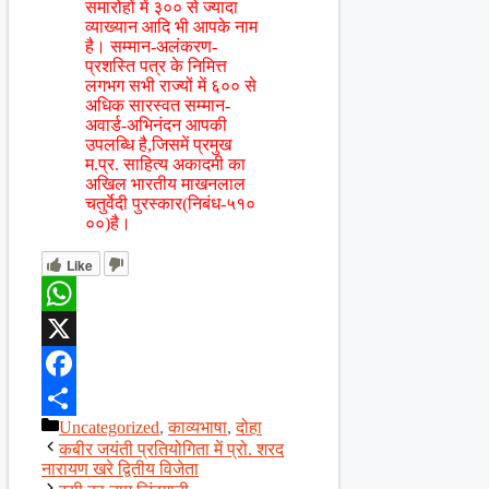
समारोहों में ३०० से ज्यादा
व्याख्यान आदि भी आपके नाम
है। सम्मान-अलंकरण-
प्रशस्ति पत्र के निमित्त
लगभग सभी राज्यों में ६०० से
अधिक सारस्वत सम्मान-
अवार्ड-अभिनंदन आपकी
उपलब्धि है,जिसमें प्रमुख
म.प्र. साहित्य अकादमी का
अखिल भारतीय माखनलाल
चतुर्वेदी पुरस्कार(निबंध-५१०
००)है।
Like
WhatsApp
X
Facebook
Categories
Uncategorized
,
काव्यभाषा
,
दोहा
Share
कबीर जयंती प्रतियोगिता में प्रो. शरद
नारायण खरे द्वितीय विजेता