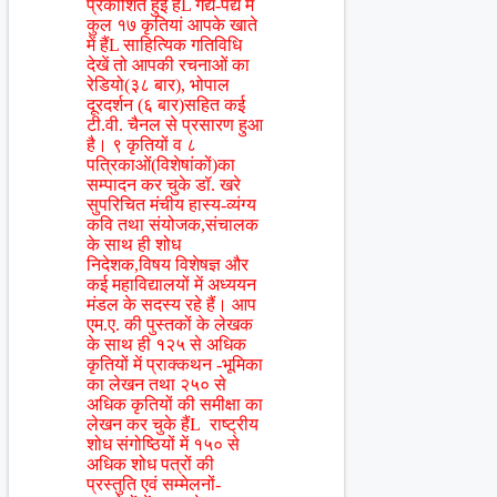
प्रकाशित हुई हैंL गद्य-पद्य में
कुल १७ कृतियां आपके खाते
में हैंL साहित्यिक गतिविधि
देखें तो आपकी रचनाओं का
रेडियो(३८ बार), भोपाल
दूरदर्शन (६ बार)सहित कई
टी.वी. चैनल से प्रसारण हुआ
है। ९ कृतियों व ८
पत्रिकाओं(विशेषांकों)का
सम्पादन कर चुके डॉ. खरे
सुपरिचित मंचीय हास्य-व्यंग्य
कवि तथा संयोजक,संचालक
के साथ ही शोध
निदेशक,विषय विशेषज्ञ और
कई महाविद्यालयों में अध्ययन
मंडल के सदस्य रहे हैं। आप
एम.ए. की पुस्तकों के लेखक
के साथ ही १२५ से अधिक
कृतियों में प्राक्कथन -भूमिका
का लेखन तथा २५० से
अधिक कृतियों की समीक्षा का
लेखन कर चुके हैंL राष्ट्रीय
शोध संगोष्ठियों में १५० से
अधिक शोध पत्रों की
प्रस्तुति एवं सम्मेलनों-