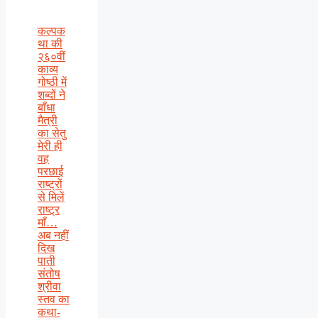
कल्पक
था की
२६०वीं
काव्य
गोष्ठी में
शब्दों ने
बाँधा
मैत्री
का सेतु
मेरी ही
वह
परछाई
राष्ट्रों
से मिलें
राष्ट्र
माँ…
अब नहीं
दिख
पाती
संतोष
श्रीवा
स्तव का
कथा-