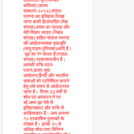
प्रकाशित कृतियाँ-मेरी
कविताएं (काव्य
संकलन-२०१२),संताल
परगना का इतिहास लिखा
जाना बाकी है(संपादित लेख
संग्रह),समय का प्रवाह और
मेरी विचार यात्रा (निबंध
संग्रह) सहित संताल परगना
की आंदोलनात्मक पृष्ठभूमि
(लघु पाठ्य-पुस्तिका)आदि हैं।
‘धूप का रंग काला है'(ग़ज़ल-
संग्रह) प्रकाशनाधीन है।
आपकी रुचि-पठन-
पाठन,छात्र-युवा
आंदोलन,हिन्दी और भारतीय
भाषाओं को प्रतिष्ठित कराने
हेतु लंबे समय से आंदोलनरत
रहना है। विगत ३३ वर्षों से
शोध एवं अध्यापन में रत
डॉ.अमर झा पेशे से
इतिहासकार और रूचि से
साहित्यकार हैं। आप लगभग
१२ प्रकाशित पुस्तकों के
लेखक हैं। इनके २५ से
अधिक शोध पत्र विभिन्न