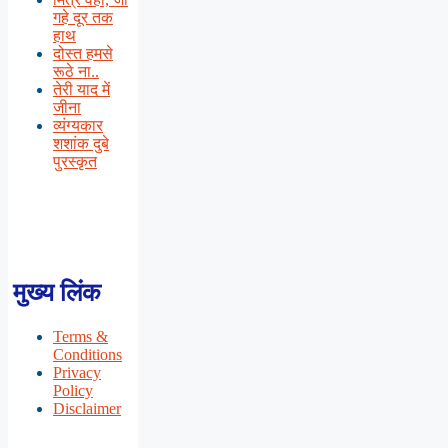
गहे दूर तक
हाथ
दोस्त हमसे
रूठे ना..
तेरी याद में
जीना
व्यंग्यकार
शशांक दुबे
पुरस्कृत
मुख्य लिंक
Terms &
Conditions
Privacy
Policy
Disclaimer