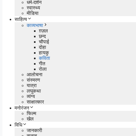
धर्म-दर्शन
स्वास्थ्य
मीडिया
साहित्य
काव्यभाषा
ग़ज़ल
छन्द
चौपाई
दोहा
हायकु
कविता
गीत
रोला
आलोचना
संस्मरण
यात्रा
लघुकथा
व्यंग्य
साक्षात्कार
मनोरंजन
फिल्म
खेल
विधि
जानकारी
सलाह