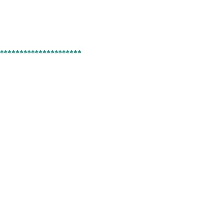
*********************