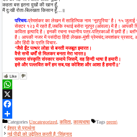
कहता बस इतना दुखों की खान हूँ,
मैं दुःखी रोता-बिलखता किसान हूँ…॥
परिचय-
प्रेमशंकर का लेखन में साहित्यिक नाम ‘नूरपुरिया’ है। १५ जुलाई १९
सेक्टर १२३ में रहते हैं,जबकि स्थाई बसेरा नूरपुर (आंवला) में है। आपकी शि
कविता इत्यादि है। इनकी रचना स्थानीय पत्र-पत्रिकाओं में छपी हैं। ब्लॉ
है। आपकी नजर में पसंदीदा हिंदी लेखक-मुंशी प्रेमचंद,जयशंकर प्रसाद, अज्
और हिंदी के प्रति विचार-
‘जैसे ईंट पत्थर लोहा से बनती मजबूत इमारत।
वैसे सभी धर्मों से मिलकर बनता मेरा भारत॥
समस्त संस्कृति संस्कार समाये जिसमें, वह हिन्दी भाषा है हमारी।
इसे और पल्लवित करें हम सब,यह कोशिश और आशा है हमारी॥’
Like
WhatsApp
X
Facebook
Categories
Uncategorized
,
कविता
,
काव्यभाषा
Tags
prem\
Share
ईश्वर से प्रार्थना
नई पीढ़ी को उद्वेलित करती है ‘सिंहनाद