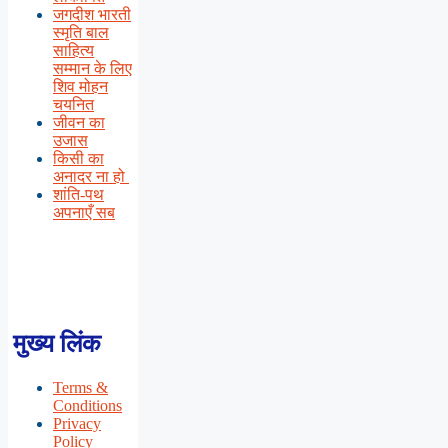
जगदीश भारती
स्मृति बाल
साहित्य
सम्मान के लिए
शिव मोहन
चयनित
जीवन का
उजास
किसी का
अनादर ना हो
शांति-पथ
अपनाएँ सब
मुख्य लिंक
Terms &
Conditions
Privacy
Policy