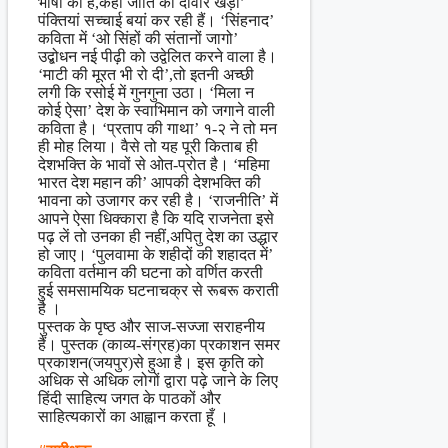
भाषा की है,कहीं जाति की दीवार खड़ी’
पंक्तियां सच्चाई बयां कर रही हैं। ‘सिंहनाद’
कविता में ‘ओ सिंहों की संतानों जागो’
उद्बोधन नई पीढ़ी को उद्वेलित करने वाला है।
‘माटी की मूरत भी रो दी’,तो इतनी अच्छी
लगी कि रसोई में गुनगुना उठा। ‘मिला न
कोई ऐसा’ देश के स्वाभिमान को जगाने वाली
कविता है। ‘प्रताप की गाथा’ १-२ ने तो मन
ही मोह लिया। वैसे तो यह पूरी किताब ही
देशभक्ति के भावों से ओत-प्रोत है। ‘महिमा
भारत देश महान की’ आपकी देशभक्ति की
भावना को उजागर कर रही है। ‘राजनीति’ में
आपने ऐसा धिक्कारा है कि यदि राजनेता इसे
पढ़ लें तो उनका ही नहीं,अपितु देश का उद्धार
हो जाए। ‘पुलवामा के शहीदों की शहादत में’
कविता वर्तमान की घटना को वर्णित करती
हुई समसामयिक घटनाचक्र से रूबरू कराती
है ।
पुस्तक के पृष्ठ और साज-सज्जा सराहनीय
हैं। पुस्तक (काव्य-संग्रह)का प्रकाशन समर
प्रकाशन(जयपुर)से हुआ है। इस कृति को
अधिक से अधिक लोगों द्वारा पढ़े जाने के लिए
हिंदी साहित्य जगत के पाठकों और
साहित्यकारों का आह्वान करता हूँ ।