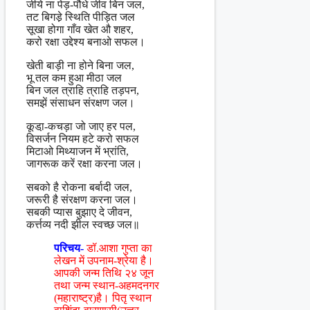
जीये ना पेड़-पौधे जीव बिन जल,
तट बिगडे़ स्थिति पीड़ित जल
सूखा होगा गाँव खेत औ शहर,
करो रक्षा उद्देश्य बनाओ सफल।
खेती बाड़ी ना होने बिना जल,
भू तल कम हुआ मीठा जल
बिन जल त्राहि त्राहि तड़पन,
समझें संसाधन संरक्षण जल।
कूडा़-कचड़ा जो जाए हर पल,
विसर्जन नियम हटे करो सफल
मिटाओ मिथ्याजन में भ्रांति,
जागरूक करें रक्षा करना जल।
सबको है रोकना बर्बादी जल,
जरूरी है संरक्षण करना जल।
सबकी प्यास बुझाए दे जीवन,
कर्त्तव्य नदी झील स्वच्छ जल॥
परिचय-
डॉ.आशा गुप्ता का
लेखन में उपनाम-श्रेया है।
आपकी जन्म तिथि २४ जून
तथा जन्म स्थान-अहमदनगर
(महाराष्ट्र)है। पितृ स्थान