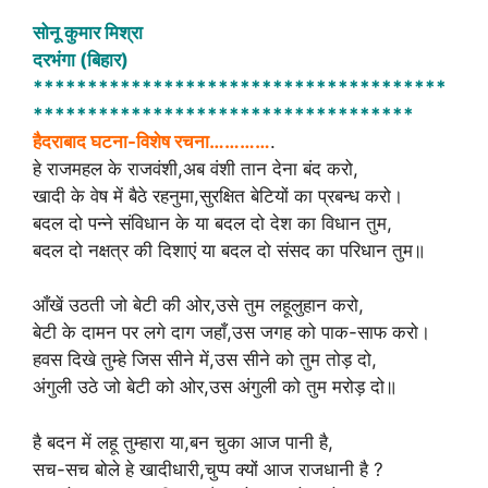
h
a
h
सोनू कुमार मिश्रा
at
c
ar
दरभंगा (बिहार)
s
e
e
**************************************
A
b
***********************************
हैदराबाद घटना-विशेष रचना…………
.
p
o
हे राजमहल के राजवंशी,अब वंशी तान देना बंद करो,
p
o
खादी के वेष में बैठे रहनुमा,सुरक्षित बेटियों का प्रबन्ध करो।
k
बदल दो पन्ने संविधान के या बदल दो देश का विधान तुम,
बदल दो नक्षत्र की दिशाएं या बदल दो संसद का परिधान तुम॥
आँखें उठती जो बेटी की ओर,उसे तुम लहूलुहान करो,
बेटी के दामन पर लगे दाग जहाँ,उस जगह को पाक-साफ करो।
हवस दिखे तुम्हे जिस सीने में,उस सीने को तुम तोड़ दो,
अंगुली उठे जो बेटी को ओर,उस अंगुली को तुम मरोड़ दो॥
है बदन में लहू तुम्हारा या,बन चुका आज पानी है,
सच-सच बोले हे खादीधारी,चुप्प क्यों आज राजधानी है ?