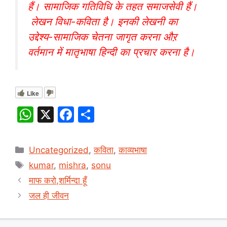
हैं। सामाजिक गतिविधि के तहत समाजसेवी हैं।
लेखन विधा-कविता है। इनकी लेखनी का
उद्देश्य-सामाजिक चेतना जागृत करना औऱ
वर्तमान में मातृभाषा हिन्दी का प्रचार करना है।
Like
W
X
F
S
h
a
h
at
c
ar
Categories
Uncategorized
,
कविता
,
काव्यभाषा
s
e
e
Tags
kumar
,
mishra
,
sonu
A
b
माफ करो,शर्मिन्दा हूँ
p
o
जल ही जीवन
p
o