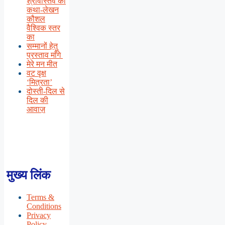
श्रीवास्तव का
कथा-लेखन
कौशल
वैश्विक स्तर
का
सम्मानों हेतु
प्रस्ताव माँगे
मेरे मन मीत
वट वृक्ष
‘मित्रता’
दोस्ती-दिल से
दिल की
आवाज़
मुख्य लिंक
Terms &
Conditions
Privacy
Policy