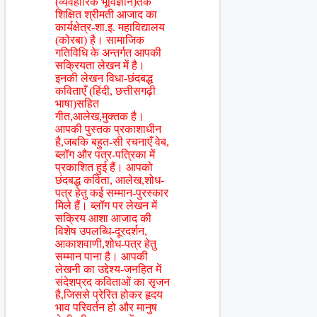
(व्यवहारिक भूविज्ञान)तक
शिक्षित श्रीमती आजाद का
कार्यक्षेत्र-शा.इ. महाविद्यालय
(कोरबा) है। सामाजिक
गतिविधि के अन्तर्गत आपकी
सक्रियता लेखन में है।
इनकी लेखन विधा-छंदबद्ध
कविताएँ (हिंदी, छत्तीसगढ़ी
भाषा)सहित
गीत,आलेख,मुक्तक है।
आपकी पुस्तक प्रकाशाधीन
है,जबकि बहुत-सी रचनाएँ वेब,
ब्लॉग और पत्र-पत्रिका में
प्रकाशित हुई हैं। आपको
छंदबद्ध कविता, आलेख,शोध-
पत्र हेतु कई सम्मान-पुरस्कार
मिले हैं। ब्लॉग पर लेखन में
सक्रिय आशा आजाद की
विशेष उपलब्धि-दूरदर्शन,
आकाशवाणी,शोध-पत्र हेतु
सम्मान पाना है। आपकी
लेखनी का उद्देश्य-जनहित में
संदेशप्रद कविताओं का सृजन
है,जिससे प्रेरित होकर हृदय
भाव परिवर्तन हो और मानुष