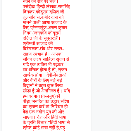
नेकी की राह पर चलें।
पसंदीदा हिन्दी लेखक-रामसिंह
दिनकर,कोदूराम दलित जी,
तुलसीदास,कबीर दास को
मानने वाली आशा आजाद के
लिए प्रेरणापुंज-अरुण कुमार
निगम (जनकवि कोदूराम
दलित जी के सुपुत्र)हैं।
श्रीमती आजाद की
विशेषज्ञता-छंद और सरल-
सहज स्वभाव है। आपका
जीवन लक्ष्य-साहित्य सृजन से
यदि एक व्यक्ति भी पढ़कर
लाभान्वित होता है तो, सृजन
सार्थक होगा। देवी-देवताओं
और वीरों के लिए बड़े-बड़े
विद्वानों ने बहुत कुछ लिख
छोड़ा है,जो अनगिनत है। यदि
हम वर्तमान (कलयुग)की
पीड़ा,जनहित का उद्धार,संदेश
का सृजन करें तो निश्चित ही
देश एक नवीन युग की ओर
जाएगा। देश और हिंदी भाषा
के प्रति विचार-“हिंदी भाषा से
श्रेष्ठ कोई भाषा नहीं है,यह