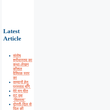
Latest
Article
संतोष
श्रीवास्तव का
कथा-लेखन
कौशल
वैश्विक स्तर
का
सम्मानों हेतु
प्रस्ताव माँगे
मेरे मन मीत
वट वृक्ष
‘मित्रता’
दोस्ती-दिल से
दिल की