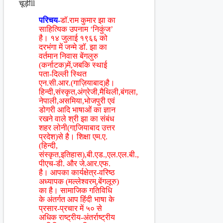
चूड़ीll
परिचय-
डॉ.राम कुमार झा का
साहित्यिक उपनाम ‘निकुंज’
है। १४ जुलाई १९६६ को
दरभंगा में जन्मे डॉ. झा का
वर्तमान निवास बेंगलुरु
(कर्नाटक)में,जबकि स्थाई
पता-दिल्ली स्थित
एन.सी.आर.(गाज़ियाबाद)है।
हिन्दी,संस्कृत,अंग्रेजी,मैथिली,बंगला,
नेपाली,असमिया,भोजपुरी एवं
डोगरी आदि भाषाओं का ज्ञान
रखने वाले श्री झा का संबंध
शहर लोनी(गाजि़याबाद उत्तर
प्रदेश)से है। शिक्षा एम.ए.
(हिन्दी,
संस्कृत,इतिहास),बी.एड.,एल.एल.बी.,
पीएच-डी. और जे.आर.एफ.
है। आपका कार्यक्षेत्र-वरिष्ठ
अध्यापक (मल्लेश्वरम्,बेंगलूरु)
का है। सामाजिक गतिविधि
के अंतर्गत आप हिंंदी भाषा के
प्रसार-प्रचार में ५० से
अधिक राष्ट्रीय-अंतर्राष्ट्रीय