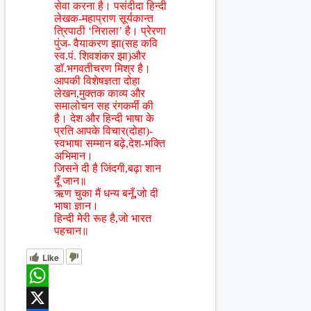
सेवा करना है। पसंदीदा हिन्दी
लेखक-महाप्राण सूर्यकान्त
त्रिपाठी ‘निराला’ है। प्रेरणा
पुंज- वैयाकरण झा(सह कवि
स्व.पं. शिवशंकर झा)और
डॉ.भगवतीचरण मिश्र है।
आपकी विशेषज्ञता दोहा
लेखन,मुक्तक काव्य और
समालोचन सह रंगकर्मी की
है। देश और हिन्दी भाषा के
प्रति आपके विचार(दोहा)-
स्वभाषा सम्मान बढ़े,देश-भक्ति
अभिमान।
जिसने दी है जिंदगी,बढ़ा शान
दूँ जान॥
ऋण चुका मैं धन्य बनूँ,जो दी
भाषा ज्ञान।
हिन्दी मेरी रूह है,जो भारत
पहचान॥
Like
WhatsApp