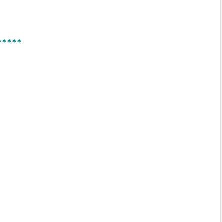
*****