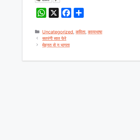
W
X
F
S
h
a
h
at
c
ar
Categories
Uncategorized
,
कविता
,
काव्यभाषा
सतरंगी सात फेरे
s
e
e
मेहनत से न भागता
A
b
p
o
p
o
k