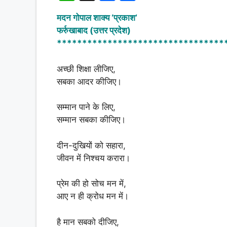
h
a
h
मदन गोपाल शाक्य ‘प्रकाश’
at
c
ar
फर्रुखाबाद (उत्तर प्रदेश)
s
e
e
*********************************
A
b
अच्छी शिक्षा लीजिए,
p
o
सबका आदर कीजिए।
p
o
k
सम्मान पाने के लिए,
सम्मान सबका कीजिए।
दीन-दुखियों को सहारा,
जीवन में निश्चय करारा।
प्रेम की हो सोच मन में,
आए न ही क्रोध मन में‌।
है मान सबको दीजिए,