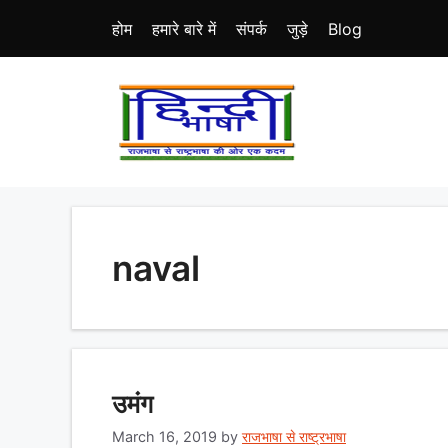
Skip
होम
हमारे बारे में
संपर्क
जुड़े
Blog
to
content
naval
उमंग
March 16, 2019
by
राजभाषा से राष्ट्रभाषा