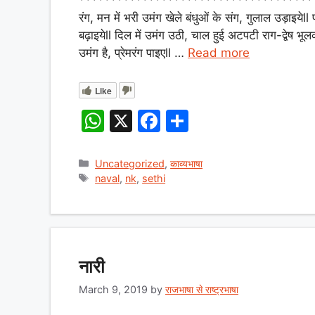
***************************************
s
e
e
रंग, मन में भरी उमंग खेले बंधुओं के संग, गुलाल उड़ाइयेl
A
b
बढ़ाइयेll दिल में उमंग उठी, चाल हुई अटपटी राग-द्वेष भूल
उमंग है, प्रेमरंग पाइएll …
Read more
p
o
p
o
Like
k
W
X
F
S
h
a
h
at
c
ar
Categories
Uncategorized
,
काव्यभाषा
Tags
naval
,
nk
,
sethi
s
e
e
A
b
p
o
p
o
नारी
k
March 9, 2019
by
राजभाषा से राष्ट्रभाषा