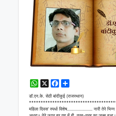
W
X
F
S
h
a
h
डॉ.एन.के. सेठी बांदीकुई (राजस्थान)
at
c
ar
*****************************************
s
e
e
महिला दिवस’ स्पर्धा विशेष………………… नारी तेरे भिन्न रूप
अधूरा॥ तेरे ऊपर हर युग में ही, तरह-तरह का जुल्म हुआ। 