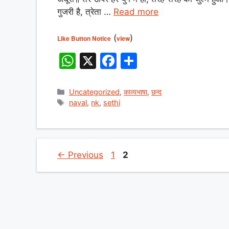
A
b
गुजरी है, त्रेता …
Read more
p
o
p
o
(
)
Like Button Notice
view
k
W
X
F
S
h
a
h
at
c
ar
Categories
Uncategorized
,
काव्यभाषा
,
छन्द
Tags
naval
,
nk
,
sethi
s
e
e
A
b
p
o
p
o
Page
Page
←
Previous
1
2
k