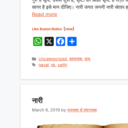
A
b
सागर है इसे मान दीजिए। नारी जगत जननी नारी संताप हर
Read more
p
o
p
o
(
)
Like Button Notice
view
k
W
X
F
S
h
a
h
at
c
ar
Categories
Uncategorized
,
काव्यभाषा
,
छन्द
Tags
naval
,
nk
,
sethi
s
e
e
A
b
p
o
p
o
नारी
k
March 6, 2019
by
राजभाषा से राष्ट्रभाषा