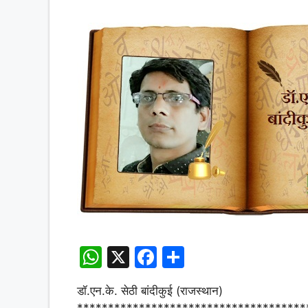
W
X
F
S
h
a
h
डॉ.एन.के. सेठी बांदीकुई (राजस्थान)
at
c
ar