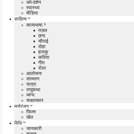
धर्म-दर्शन
स्वास्थ्य
मीडिया
साहित्य
काव्यभाषा
ग़ज़ल
छन्द
चौपाई
दोहा
हायकु
कविता
गीत
रोला
आलोचना
संस्मरण
यात्रा
लघुकथा
व्यंग्य
साक्षात्कार
मनोरंजन
फिल्म
खेल
विधि
जानकारी
सलाह