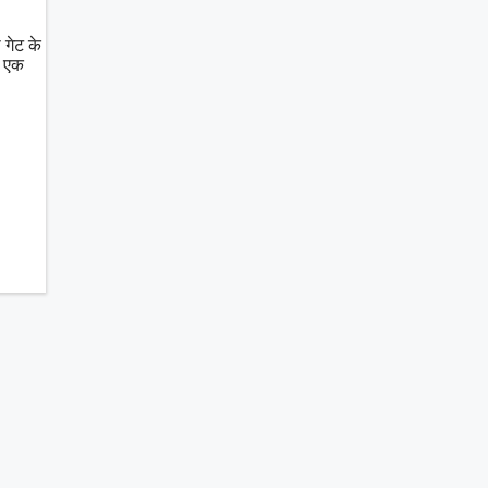
गेट के
े एक