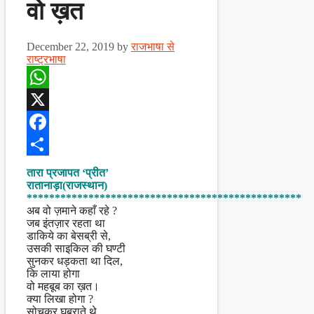
वो ख़त
December 22, 2019
by
राजभाषा से
राष्ट्रभाषा
WhatsApp
X
Facebook
Share
तारा प्रजापत ‘प्रीत’
रातानाड़ा(राजस्थान)
*************************************************
अब वो ज़माने कहाँ रहे ?
जब इंतज़ार रहता था
डाकिये का बेसब्री से,
उसकी साइकिल की घण्टी
सुनकर धड़कता था दिल,
कि लाया होगा
वो महबूब का ख़त।
क्या लिखा होगा ?
सोचकर घबराते थे,