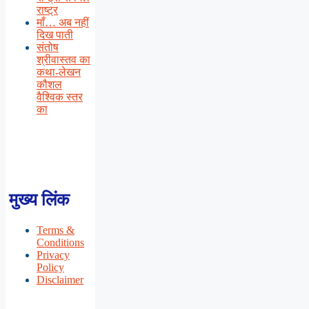
राष्ट्र
माँ… अब नहीं
दिख पाती
संतोष
श्रीवास्तव का
कथा-लेखन
कौशल
वैश्विक स्तर
का
मुख्य लिंक
Terms &
Conditions
Privacy
Policy
Disclaimer