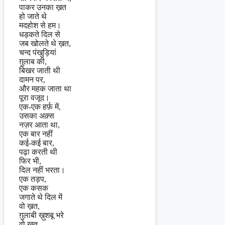
पाकर उनका ख़त
हो जाते थे
मदहोश से हम।
धड़कते दिल से
जब खोलते थे ख़त,
चन्द पंखुड़ियां
ग़ुलाब की,
बिखर जाती थी
दामन पर,
और महक जाता था
पूरा वजूद।
एक-एक हर्फ़ में,
उसका अक़्स
नज़र आता था,
एक बार नहीं
कई-कई बार,
पढ़ा करती थी
फिर भी,
दिल नहीं भरता।
एक तड़प,
एक कसक
जगाते थे दिल में
वो ख़त,
ग़ुलाबी ख़ुशबू भरे
वो ख़त,