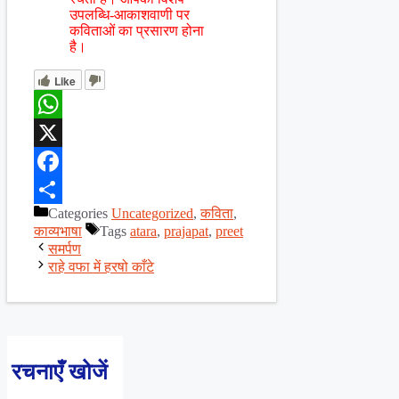
उपलब्धि-आकाशवाणी पर
कविताओं का प्रसारण होना
है।
Like
WhatsApp
X
Facebook
Categories
Uncategorized
,
कविता
,
Share
काव्यभाषा
Tags
atara
,
prajapat
,
preet
समर्पण
राहे वफा में हरषो काँटे
रचनाएँ खोजें