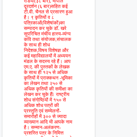
रेडियो(३८ बार), भोपाल
दूरदर्शन (६ बार)सहित कई
टी.वी. चैनल से प्रसारण हुआ
है। ९ कृतियों व ८
पत्रिकाओं(विशेषांकों)का
सम्पादन कर चुके डॉ. खरे
सुपरिचित मंचीय हास्य-व्यंग्य
कवि तथा संयोजक,संचालक
के साथ ही शोध
निदेशक,विषय विशेषज्ञ और
कई महाविद्यालयों में अध्ययन
मंडल के सदस्य रहे हैं। आप
एम.ए. की पुस्तकों के लेखक
के साथ ही १२५ से अधिक
कृतियों में प्राक्कथन -भूमिका
का लेखन तथा २५० से
अधिक कृतियों की समीक्षा का
लेखन कर चुके हैंl राष्ट्रीय
शोध संगोष्ठियों में १५० से
अधिक शोध पत्रों की
प्रस्तुति एवं सम्मेलनों-
समारोहों में ३०० से ज्यादा
व्याख्यान आदि भी आपके नाम
है। सम्मान-अलंकरण-
प्रशस्ति पत्र के निमित्त