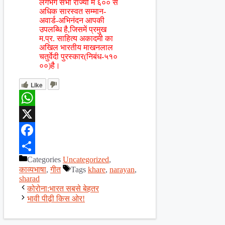
लगभग सभी राज्यों में ६०० से
अधिक सारस्वत सम्मान-
अवार्ड-अभिनंदन आपकी
उपलब्धि है,जिसमें प्रमुख
म.प्र. साहित्य अकादमी का
अखिल भारतीय माखनलाल
चतुर्वेदी पुरस्कार(निबंध-५१०
००)है।
Like
WhatsApp
X
Facebook
Categories
Uncategorized
,
Share
काव्यभाषा
,
गीत
Tags
khare
,
narayan
,
sharad
कोरोना:भारत सबसे बेहतर
भावी पीढ़ी किस ओर!