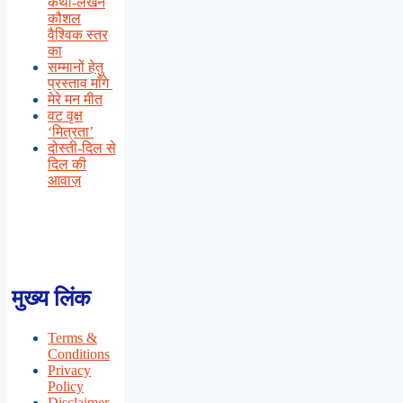
कथा-लेखन
कौशल
वैश्विक स्तर
का
सम्मानों हेतु
प्रस्ताव माँगे
मेरे मन मीत
वट वृक्ष
‘मित्रता’
दोस्ती-दिल से
दिल की
आवाज़
मुख्य लिंक
Terms &
Conditions
Privacy
Policy
Disclaimer