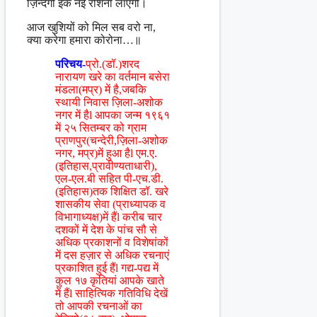
ज़िंन्दगी इक नई रोशनी लाएगी।
आज खुशियों को मिल सब वरो ना,
क्या करेगा हमारा कोरोना…॥
परिचय-
प्रो.(डॉ.)शरद
नारायण खरे का वर्तमान बसेरा
मंडला(मप्र) में है,जबकि
स्थायी निवास ज़िला-अशोक
नगर में हैl आपका जन्म १९६१
में २५ सितम्बर को ग्राम
प्राणपुर(चन्देरी,ज़िला-अशोक
नगर, मप्र)में हुआ हैl एम.ए.
(इतिहास,प्रावीण्यताधारी),
एल-एल.बी सहित पी-एच.डी.
(इतिहास)तक शिक्षित डॉ. खरे
शासकीय सेवा (प्राध्यापक व
विभागाध्यक्ष)में हैंl करीब चार
दशकों में देश के पांच सौ से
अधिक प्रकाशनों व विशेषांकों
में दस हज़ार से अधिक रचनाएं
प्रकाशित हुई हैंl गद्य-पद्य में
कुल १७ कृतियां आपके खाते
में हैंl साहित्यिक गतिविधि देखें
तो आपकी रचनाओं का