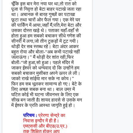
चूँकि इस बार मेरा नया घर था,तो रात को
पूजा से निवृत्त हो बेटा बाहर पटाखे जला रहा
था। अचानक से बारह गुच्छों का पटाखा
फूटा तथा चारों ओर फैल गया। एक मेरे घर
की पार्किंग में आया,जहाँ मैं,पति,मेरा बेटा और
उसका दोस्त खड़े थे। पताका यहाँ-वहाँ से
होता हुआ हम सबको बचाकर सीधे गणेश की
सीनरी में लगा,जो तीन टुकड़ों में टूट गयी।
थोड़ी देर सब स्तब्ध रहे। बेटा अंदर आकर
बहुत रोया और बोला-“अब कभी पटाखे नहीं
जलाऊंगा।” मैं थोड़ी देर शांत रही,फिर
बोली-“जो हुआ,सो हुआ। पहले मंदिर में
जाकर ईश्वर को धन्यवाद दो कि उन्होंने हम
सबको बचाकर मुसीबत अपने ऊपर ले ली।
जाको राखे सांईया मार सके ना कोय।”
फिर हम सब भूलकर सामान्य हो गए। बेटे के
लिए अच्छा सबक बना था। बाल उम्र में
घटित कोई भी घटना जीवनभर के लिए एक
सीख बन जाती हैl शायद हादसे से उसके मन
में ईश्वर के प्रति आस्था जागृति हुई हो।
परिचय :
प्रेरणा सेन्द्रे का
निवास इन्दौर में ही है।
एमएससी और बीएड(उ.प्र.)
तक शिक्षित होकर आप