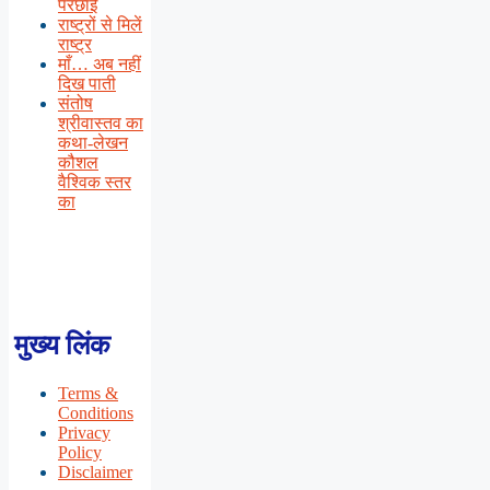
परछाई
राष्ट्रों से मिलें
राष्ट्र
माँ… अब नहीं
दिख पाती
संतोष
श्रीवास्तव का
कथा-लेखन
कौशल
वैश्विक स्तर
का
मुख्य लिंक
Terms &
Conditions
Privacy
Policy
Disclaimer