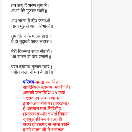
हम आए हैं शरण तुम्हारे।
आओ मेरे गुरुवर प्यारे॥
अंध तमस में दीप जलाओ।
नाता मुझसे आज निभाओ॥
तुम दीनन के पालनहारा।
दे दो मुझको आज सहारा॥
मेरी किस्मत आज सँवारो।
भव सागर से पार उतारो॥
परम दयामय गुरुवर प्यारे।
ज्योत जलाओ मन के द्वारे॥
परिचय-
ममता बनर्जी का
साहित्यिक उपनाम `मंजरी` हैl
आपकी जन्मतिथि २१ मार्च
१९७० एवं जन्म स्थान-
इचाक,हज़ारीबाग (झारखण्ड)
हैl वर्तमान पता-गिरिडीह
(झारखण्ड)और स्थाई निवास
दुर्गापुर(पश्चिम बंगाल) हैl
राज्य झारखण्ड से नाता रखने
वाली ममता जी ने स्नातक