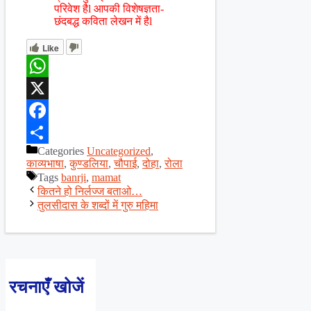
परिवेश हैl आपकी विशेषज्ञता-
छंदबद्ध कविता लेखन में हैl
Like
WhatsApp
X
Facebook
Categories
Uncategorized
,
Share
काव्यभाषा
,
कुण्डलिया
,
चौपाई
,
दोहा
,
रोला
Tags
banrji
,
mamat
कितने हो निर्लज्ज बताओ…
तुलसीदास के शब्दों में गुरु महिमा
रचनाएँ खोजें