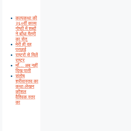
कल्पकथा की
२६०वीं काव्य
गोष्ठी में शब्दों
ने बाँधा मैत्री
का सेतु
मेरी ही वह
परछाई
राष्ट्रों से मिलें
राष्ट्र
माँ… अब नहीं
दिख पाती
संतोष
श्रीवास्तव का
कथा-लेखन
कौशल
वैश्विक स्तर
का