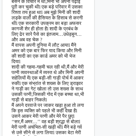
बसने के विचार में था,मिनी भी अपनी पढ़ाई
पूरी कर चुकी थीl एक बड़े परिवार में उसका
रिश्ता तय हुआ थाl अब मुझे मिनी की शादी
लड़के वालों की हैसियत के हिसाब से करनी
थीl एक सरकारी उपक्रम का बड़ा अफसर
कागजी शेर ही होता हैl शादी के प्रबंध के
लिए ढेर सारे पैसे का इंतजाम…उधेड़बुन…
और अब वह चेक ?
मैं वापस अपनी दुनिया में लौट आयाl मैंने
अमर को एक बार फिर याद किया और मिनी
की शादी का एक कार्ड अमर को भी भेज
दियाl
शादी की गहमा-गहमी चल रही थी,मैं और मेरी
पत्नी व्यवस्थाओं में व्यस्त थे और मिनी अपनी
सहेलियों मेंl एक बड़ी-सी गाड़ी पोर्च में आकर
रुकीl एक संभ्रांत से शख्स के लिए ड्राइवर
ने गाड़ी का गेट खोला तो उस शख्स के साथ
उसकी पत्नी,जिसकी गोद में एक बच्चा था,भी
गाड़ी से बाहर निकलेl
मैं अपने दरवाजे पर जाकर खड़ा हुआ तो लगा
कि इस व्यक्ति को पहले भी कहीं देखा हैl
उसने आकर मेरी पत्नी और मेरे पैर छुएl
‘‘सर,मैं अमर…’’ वह बड़ी श्रद्धा से बोलाl
मेरी पत्नी अचंभित-सी खड़ी थीl मैंने बड़े गर्व
से उसे सीने से लगा लियाl उसका बेटा मेरी