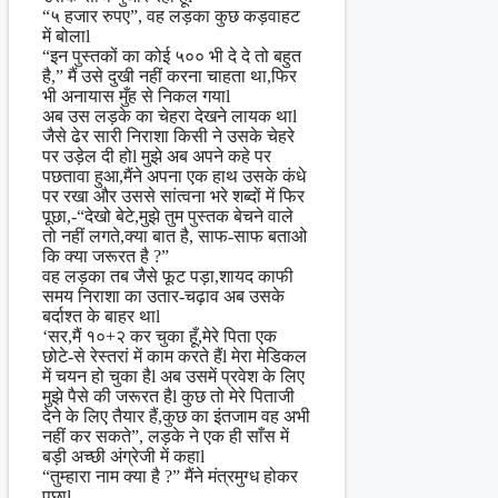
“५ हजार रुपए”, वह लड़का कुछ कड़वाहट
में बोलाl
“इन पुस्तकों का कोई ५०० भी दे दे तो बहुत
है,” मैं उसे दुखी नहीं करना चाहता था,फिर
भी अनायास मुँह से निकल गयाl
अब उस लड़के का चेहरा देखने लायक थाl
जैसे ढेर सारी निराशा किसी ने उसके चेहरे
पर उड़ेल दी होl मुझे अब अपने कहे पर
पछतावा हुआ,मैंने अपना एक हाथ उसके कंधे
पर रखा और उससे सांत्वना भरे शब्दों में फिर
पूछा,-“देखो बेटे,मुझे तुम पुस्तक बेचने वाले
तो नहीं लगते,क्या बात है, साफ-साफ बताओ
कि क्या जरूरत है ?”
वह लड़का तब जैसे फूट पड़ा,शायद काफी
समय निराशा का उतार-चढ़ाव अब उसके
बर्दाश्त के बाहर थाl
‘सर,मैं १०+२ कर चुका हूँ,मेरे पिता एक
छोटे-से रेस्तरां में काम करते हैंl मेरा मेडिकल
में चयन हो चुका हैl अब उसमें प्रवेश के लिए
मुझे पैसे की जरूरत हैl कुछ तो मेरे पिताजी
देने के लिए तैयार हैं,कुछ का इंतजाम वह अभी
नहीं कर सकते”, लड़के ने एक ही साँस में
बड़ी अच्छी अंग्रेजी में कहाl
“तुम्हारा नाम क्या है ?” मैंने मंत्रमुग्ध होकर
पूछाl