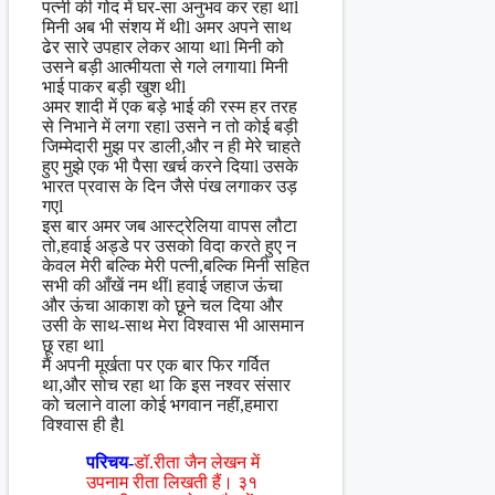
पत्नी की गोद में घर-सा अनुभव कर रहा थाl
मिनी अब भी संशय में थीl अमर अपने साथ
ढेर सारे उपहार लेकर आया थाl मिनी को
उसने बड़ी आत्मीयता से गले लगायाl मिनी
भाई पाकर बड़ी खुश थीl
अमर शादी में एक बड़े भाई की रस्म हर तरह
से निभाने में लगा रहाl उसने न तो कोई बड़ी
जिम्मेदारी मुझ पर डाली,और न ही मेरे चाहते
हुए मुझे एक भी पैसा खर्च करने दियाl उसके
भारत प्रवास के दिन जैसे पंख लगाकर उड़
गएl
इस बार अमर जब आस्ट्रेलिया वापस लौटा
तो,हवाई अड्डे पर उसको विदा करते हुए न
केवल मेरी बल्कि मेरी पत्नी,बल्कि मिनी सहित
सभी की आँखें नम थींl हवाई जहाज ऊंचा
और ऊंचा आकाश को छूने चल दिया और
उसी के साथ-साथ मेरा विश्वास भी आसमान
छू रहा थाl
मैं अपनी मूर्खता पर एक बार फिर गर्वित
था,और सोच रहा था कि इस नश्वर संसार
को चलाने वाला कोई भगवान नहीं,हमारा
विश्वास ही हैl
परिचय-
डॉ.रीता जैन लेखन में
उपनाम रीता लिखती हैं। ३१