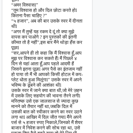
“अमर विश्वासl”
“तुम विश्वास हो और दिल छोटा करते होl
कितना पैसा चाहिए ?”
“५ हजार”, अब की बार उसके स्वर में दीनता
थीl
“अगर मैं तुम्हें यह रकम दे दूं तो क्या मुझे
वापस कर पाओगे ? इन पुस्तकों की इतनी
कीमत तो है नहीं”,इस बार मैंने थोड़ा हँस कर
पूछाl
“सर,आपने ही तो कहा कि मैं विश्वास हूँ,आप
मुझ पर विश्वास कर सकते हैंl मैं पिछले ४
दिन से यहां आता हूँ,आप पहले आदमी हैं
जिसने इतना पूछाl अगर पैसे का इंतजाम नहीं
हो पाया तो मैं भी आपको किसी होटल में कप-
प्लेट धोता हुआ मिलूंगाl” उसके स्वर में अपने
भविष्य के डूबने की आशंका थीl
उसके स्वर में जाने क्या बात थी,जो मेरे ज़हन
में उसके लिए सहयोग की भावना तैरने लगीl
मस्तिष्क उसे एक जालसाज से ज्यादा कुछ
मानने को तैयार नहीं था,जबकि दिल में
उसकी बात को स्वीकार करने का स्वर उठने
लगा थाl आखिर में दिल जीत गयाl मैंने अपने
पर्स से ५ हजार रुपए निकाले,जिनको मैं शेयर
बाजार में निवेश करने की सोच रहा था, उसे