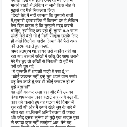
पकड़ा दिएl वैसे इतने रुपए तो मेरे लिए भी
मायने रखते थे,लेकिन न जाने किस मोह ने
मुझसे वह पैसे निकलवा लिएl
“देखो बेटे,मैं नहीं जानता कि तुम्हारी बातों
में,तुम्हारी इच्छाशक्ति में कितना दम है,लेकिन
मेरा दिल कहता है कि तुम्हारी मदद करनी
चाहिए, इसीलिए कर रहा हूँl तुमसे ४-५ साल
छोटी मेरी बेटी भी है मिनी,सोचूंगा उसके लिए
ही कोई खिलौना खरीद लिया”,मैंने पैसे अमर
की तरफ बढ़ाते हुए कहाl
अमर हतप्रभ था,शायद उसे यकीन नहीं आ
रहा थाl उसकी आँखों में आँसू तैर आएl उसने
मेरे पैर छुए तो आँखों से निकली दो बूंदें मेरे
पैरों को चूम गईंl
“ये पुस्तकें मैं आपकी गाड़ी में रख दूं ?”
“कोई जरूरत नहीं,इन्हें तुम अपने पास रखोl
यह मेरा कार्ड है,जब भी कोई जरूरत हो तो
मुझे बतानाl”
वह मूर्ति बनकर खड़ा रहा और मैंने उसका
कंधा थपथपाया,कार स्टार्ट कर आगे बढ़ा दीl
कार को चलाते हुए वह घटना मेरे दिमाग में
घूम रही थी और मैं अपने खेले जुए के बारे में
सोच रहा था,जिसमें अनिश्चितता ही ज्यादा
थीl कोई दूसरा सुनेगा तो मुझे एक भावुक मूर्ख
से ज्यादा कुछ नहीं समझेगा,अत: मैंने यह