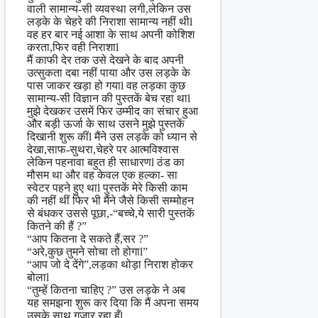
वाली सामान्य-सी व्यवस्था लगी,लेकिन उस
लड़के के चेहरे की निराशा सामान्य नहीं थीl
वह हर बार नई आशा के साथ अपनी कोशिश
करता,फिर वही निराशाl
मैं काफी देर तक उसे देखने के बाद अपनी
उत्सुकता दबा नहीं पाया और उस लड़के के
पास जाकर खड़ा हो गयाl वह लड़का कुछ
सामान्य-सी विज्ञान की पुस्तकें बेच रहा थाl
मुझे देखकर उसमें फिर उम्मीद का संचार हुआ
और बड़ी ऊर्जा के साथ उसने मुझे पुस्तकें
दिखानी शुरू कींl मैंने उस लड़के को ध्यान से
देखा,साफ-सुथरा,चेहरे पर आत्मविश्वास
लेकिन पहनावा बहुत ही साधारणl ठंड का
मौसम था और वह केवल एक हल्का- सा
स्वेटर पहने हुए थाl पुस्तकें मेरे किसी काम
की नहीं थीं फिर भी मैंने जैसे किसी सम्मोहन
से बंधकर उससे पूछा,-“बच्चे,ये सारी पुस्तकें
कितने की हैं ?”
“आप कितना दे सकते हैं,सर ?”
“अरे,कुछ तुमने सोचा तो होगाl”
“आप जो दे देंगे”,लड़का थोड़ा निराश होकर
बोलाl
“तुम्हें कितना चाहिए ?” उस लड़के ने अब
यह समझना शुरू कर दिया कि मैं अपना समय
उसके साथ गुजार रहा हूँl