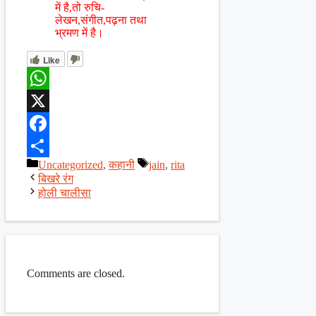
में है,तो रुचि-
लेखन,संगीत,पढ़ना तथा
भ्रमण में है।
Like
WhatsApp
X
Facebook
Categories
Tags
Uncategorized
,
कहानी
jain
,
rita
Share
बिखरे रंग
होली चालीसा
Comments are closed.