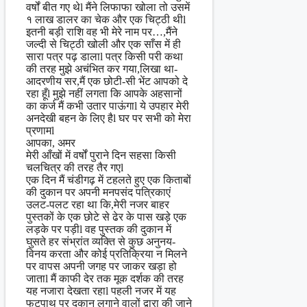
वर्षों बीत गए थेl मैंने लिफाफा खोला तो उसमें
१ लाख डालर का चेक और एक चिट्ठी थीl
इतनी बड़ी राशि वह भी मेरे नाम पर…,मैंने
जल्दी से चिट्ठी खोली और एक साँस में ही
सारा पत्र पढ़ डालाl पत्र किसी परी कथा
की तरह मुझे अचंभित कर गया,लिखा था-
आदरणीय सर,मैं एक छोटी-सी भेंट आपको दे
रहा हूँl मुझे नहीं लगता कि आपके अहसानों
का कर्ज मैं कभी उतार पाऊंगाl ये उपहार मेरी
अनदेखी बहन के लिए हैl घर पर सभी को मेरा
प्रणामl
आपका, अमर
मेरी आँखों में वर्षों पुराने दिन सहसा किसी
चलचित्र की तरह तैर गएl
एक दिन मैं चंडीगढ़ में टहलते हुए एक किताबों
की दुकान पर अपनी मनपसंद पत्रिकाएं
उलट-पलट रहा था कि,मेरी नजर बाहर
पुस्तकों के एक छोटे से ढेर के पास खड़े एक
लड़के पर पड़ीl वह पुस्तक की दुकान में
घुसते हर संभ्रांत व्यक्ति से कुछ अनुनय-
विनय करता और कोई प्रतिक्रिया न मिलने
पर वापस अपनी जगह पर जाकर खड़ा हो
जाताl मैं काफी देर तक मूक दर्शक की तरह
यह नजारा देखता रहाl पहली नजर में यह
फुटपाथ पर दुकान लगाने वालों द्वारा की जाने