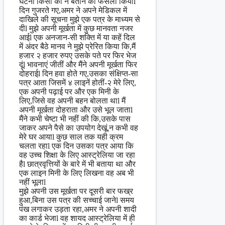
घटना किसी को न बताने का फैसला कियाl
दिन गुजरते गए,अमर ने अपने मेडिकल में
दाखिले की सूचना मुझे एक पत्र के माध्यम से
दीl मुझे अपनी मूर्खता में कुछ मानवता नजर
आईl एक अनजान-सी शक्ति में या कहें दिल
में अंदर बैठे मानव ने मुझे प्रेरित किया कि,मैं
हजार २ हजार रुपए उसके पते पर फिर भेज
दूंl भावनाएं जीतीं और मैंने अपनी मूर्खता फिर
दोहराईl दिन हवा होते गए,उसका संक्षिप्त-सा
पत्र आता जिसमें ४ लाइनें होतीं-२ मेरे लिए,
एक अपनी पढ़ाई पर और एक मिनी के
लिए,जिसे वह अपनी बहन बोलता थाl मैं
अपनी मूर्खता दोहराता और उसे भूल जाताl
मैंने कभी चेष्टा भी नहीं की कि,उसके पास
जाकर अपने पैसे का उपयोग देखूं,न कभी वह
मेरे घर आयाl कुछ साल तक यही क्रम
चलता रहाl एक दिन उसका पत्र आया कि
वह उच्च शिक्षा के लिए आस्ट्रेलिया जा रहा
हैl छात्रवृत्तियों के बारे में भी बताया था और
एक लाइन मिनी के लिए लिखना वह अब भी
नहीं भूलाl
मुझे अपनी उस मूर्खता पर दूसरी बार फख्र
हुआ,बिना उस पत्र की सच्चाई जानेl समय
पंख लगाकर उड़ता रहा,अमर ने अपनी शादी
का कार्ड भेजाl वह शायद आस्ट्रेलिया में ही