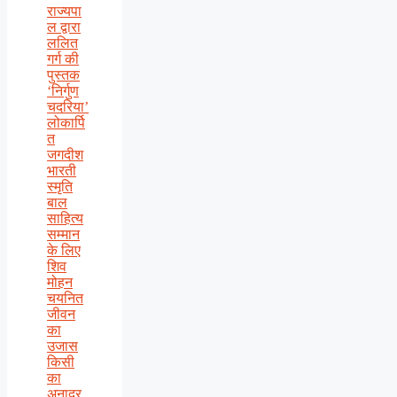
राज्यपा
ल द्वारा
ललित
गर्ग की
पुस्तक
‘निर्गुण
चदरिया’
लोकार्पि
त
जगदीश
भारती
स्मृति
बाल
साहित्य
सम्मान
के लिए
शिव
मोहन
चयनित
जीवन
का
उजास
किसी
का
अनादर