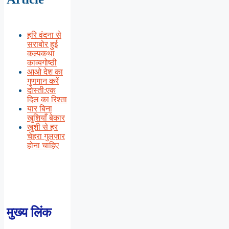
हरि वंदना से
सराबोर हुई
कल्पकथा
काव्यगोष्ठी
आओ देश का
गुणगान करें
दोस्ती:एक
दिल का रिश्ता
यार बिना
खुशियाँ बेकार
खुशी से हर
चेहरा गुलज़ार
होना चाहिए
मुख्य लिंक