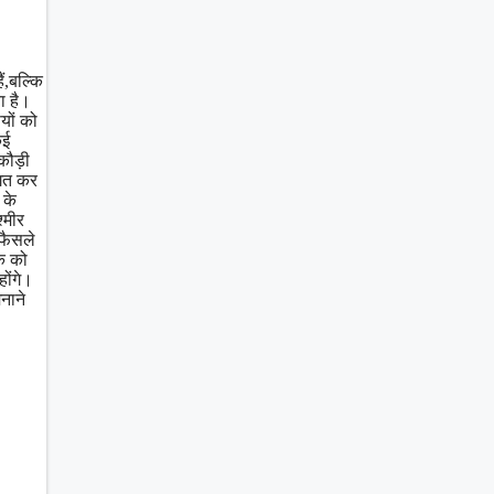
ं,बल्कि
ा है।
यों को
कई
 कौड़ी
ागत कर
 के
्मीर
 फैसले
िक को
होंगे।
नाने