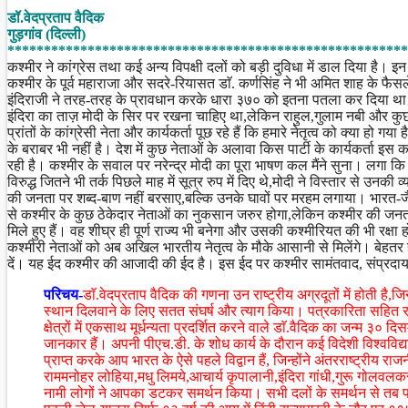
Share
डॉ.वेदप्रताप वैदिक
गुड़गांव (दिल्ली)
*******************************************************
कश्मीर ने कांग्रेस तथा कई अन्य विपक्षी दलों को बड़ी दुविधा में डाल दिया है। इ
कश्मीर के पूर्व महाराजा और सदरे-रियासत डाॅ. कर्णसिंह ने भी अमित शाह के फैसल
इंदिराजी ने तरह-तरह के प्रावधान करके धारा ३७० को इतना पतला कर दिया था क
इंदिरा का ताज़ मोदी के सिर पर रखना चाहिए था,लेकिन राहुल,गुलाम नबी और कुछ नए-
प्रांतों के कांग्रेसी नेता और कार्यकर्ता पूछ रहे हैं कि हमारे नेतृत्व को क्या हो 
के बराबर भी नहीं है। देश में कुछ नेताओं के अलावा किस पार्टी के कार्यकर्ता 
रही है। कश्मीर के सवाल पर नरेन्द्र मोदी का पूरा भाषण कल मैंने सुना। लगा कि
विरुद्ध जितने भी तर्क पिछले माह में सूत्र रुप में दिए थे,मोदी ने विस्तार से उन
की जनता पर शब्द-बाण नहीं बरसाए,बल्कि उनके घावों पर मरहम लगाया। भारत-ज
से कश्मीर के कुछ ठेकेदार नेताओं का नुकसान जरुर होगा,लेकिन कश्मीर की जनता
मिले हुए हैं। वह शीघ्र ही पूर्ण राज्य भी बनेगा और उसकी कश्मीरियत की भी रक्षा
कश्मीरी नेताओं को अब अखिल भारतीय नेतृत्व के मौके आसानी से मिलेंगे। बेह
दें। यह ईद कश्मीर की आजादी की ईद है। इस ईद पर कश्मीर सामंतवाद, संप्रदा
परिचय-
डाॅ.वेदप्रताप वैदिक की गणना उन राष्ट्रीय अग्रदूतों में होती 
स्थान दिलवाने के लिए सतत संघर्ष और त्याग किया। पत्रकारिता सहित रा
क्षेत्रों में एकसाथ मूर्धन्यता प्रदर्शित करने वाले डाॅ.वैदिक का जन्म ३
जानकार हैं। अपनी पीएच.डी. के शोध कार्य के दौरान कई विदेशी विश्वविद्य
प्राप्त करके आप भारत के ऐसे पहले विद्वान हैं, जिन्होंने अंतरराष्ट्रीय 
राममनोहर लोहिया,मधु लिमये,आचार्य कृपालानी,इंदिरा गांधी,गुरू गोलवल
नामी लोगों ने आपका डटकर समर्थन किया। सभी दलों के समर्थन से तब पहल