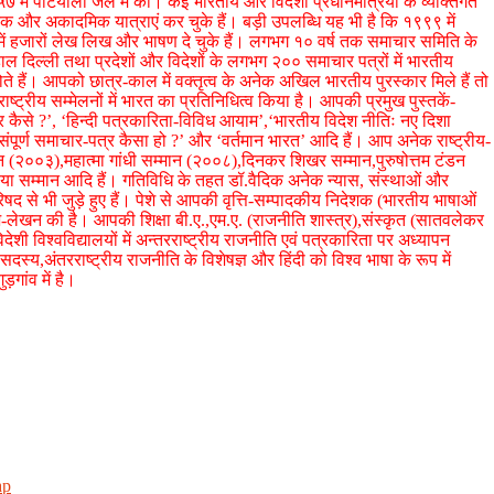
९५७ में पटियाला जेल में की। कई भारतीय और विदेशी प्रधानमंत्रियों के व्यक्तिगत
और अकादमिक यात्राएं कर चुके हैं। बड़ी उपलब्धि यह भी है कि १९९९ में
्ष में हजारों लेख लिख और भाषण दे चुके हैं। लगभग १० वर्ष तक समाचार समिति के
दिल्ली तथा प्रदेशों और विदेशों के लगभग २०० समाचार पत्रों में भारतीय
 हैं। आपको छात्र-काल में वक्तृत्व के अनेक अखिल भारतीय पुरस्कार मिले हैं तो
राष्ट्रीय सम्मेलनों में भारत का प्रतिनिधित्व किया है। आपकी प्रमुख पुस्तकें-
और कैसे ?’, ‘हिन्दी पत्रकारिता-विविध आयाम’,‘भारतीय विदेश नीतिः नए दिशा
पूर्ण समाचार-पत्र कैसा हो ?’ और ‘वर्तमान भारत’ आदि हैं। आप अनेक राष्ट्रीय-
 सम्मान (२००३),महात्मा गांधी सम्मान (२००८),दिनकर शिखर सम्मान,पुरुषोत्तम टंडन
हिया सम्मान आदि हैं। गतिविधि के तहत डॉ.वैदिक अनेक न्यास, संस्थाओं और
िषद से भी जुड़े हुए हैं। पेशे से आपकी वृत्ति-सम्पादकीय निदेशक (भारतीय भाषाओं
-लेखन की है। आपकी शिक्षा बी.ए.,एम.ए. (राजनीति शास्त्र),संस्कृत (सातवलेकर
देशी विश्वविद्यालयों में अन्तरराष्ट्रीय राजनीति एवं पत्रकारिता पर अध्यापन
्य,अंतरराष्ट्रीय राजनीति के विशेषज्ञ और हिंदी को विश्व भाषा के रूप में
़गांव में है।
ap