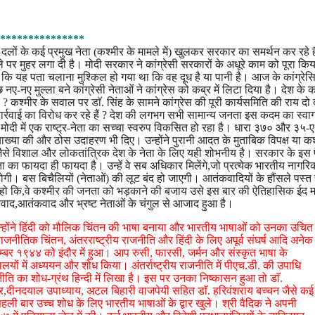
***************
न दलों के कई प्रमुख नेता (कश्मीर के मामले में) खुलकर सरकार का समर्थन कर रहे है
े पर मुहर लगा दी है। मोदी सरकार ने कांग्रेसी सरकारों के अधूरे काम को पूरा किय
ि यह पता चलाना मुश्किल हो गया था कि वह दूध है या पानी है। आज के कांग्रेसि
नए मुल्ला बने कांग्रेसी नेताओं ने कांग्रेस को कब्र में लिटा दिया है। देश के 
गया है ? कश्मीर के सवाल पर डाॅ. सिंह के सामने कांग्रेस की पूरी कार्यसमिति की राय दो
इस कार्रवाई का विरोध कर रहे हैं ? देश की लगभग सभी सामान्य जनता इस कदम का स्व
 मोदी में एक राष्ट्र-नेता का सच्चा स्वरुप विकसित हो रहा है। धारा ३७० और ३५-ए
की व्याख्या की और ठोस उदाहरण भी दिए। उन्होंने पुरानी आदत के मुताबिक विपक्ष या कश
ैसे विशाल और लोकतांत्रिक देश के नेता के लिए यही शोभनीय है। सरकार के इस
 का फायदा ही फायदा है। उन्हें वे सब अधिकार मिलेंगे,जो प्रत्येक भारतीय नागर
 होगी। बस बिचैलियों (नेताओं) की लूट बंद हो जाएगी। आतंकवादियों के हौंसले पस्त 
तर हो कि,वे कश्मीर की जनता को भड़काने की बजाय उसे इस बार की ऐतिहासिक ईद म
यवाद,आतंकवाद और भ्रष्ट नेताओं के चंगुल से आजाद हुआ है।
है,जिन्होंने हिंदी को मौलिक चिंतन की भाषा बनाया और भारतीय भाषाओं को उनका उचित
जनीतिक चिंतन, अंतरराष्ट्रीय राजनीति और हिंदी के लिए अपूर्व संघर्ष आदि अनेक
० दिसम्बर १९४४ को इंदौर में हुआ। आप रुसी, फारसी, जर्मन और संस्कृत भाषा के
ालयों में अध्ययन और शोध किया। अंतर्राष्ट्रीय राजनीति में पीएच.डी. की उपाधि
राजनीति का शोध-ग्रंथ हिन्दी में लिखा है। इस पर उनका निष्कासन हुआ तो डाॅ.
कर,दीनदयाल उपाध्याय, अटल बिहारी वाजपेयी सहित डाॅ. हरिवंशराय बच्चन जैसे कई
ी बार उच्च शोध के लिए भारतीय भाषाओं के द्वार खुले। श्री वैदिक ने अपनी