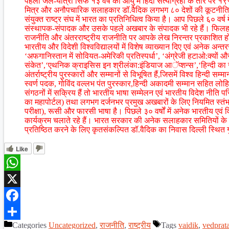
पहली जेल-यात्रा सिर्फ १३ वर्ष की आयु में हिंदी सत्याग्रही के तौर पर १
मित्र और अनौपचारिक सलाहकार डॉ.वैदिक लगभग ८० देशों की कूटनीतिक 
संयुक्त राष्ट्र संघ में भारत का प्रतिनिधित्व किया है। आप पिछले ६० वर
संस्थापक-संपादक और उसके पहले अखबार के संपादक भी रहे हैं। फिलहाल 
राजनीति और अंतरराष्ट्रीय राजनीति पर आपके लेख निरन्तर प्रकाशित होते
भारतीय और विदेशी विश्वविद्यालयों में विशेष व्याख्यान दिए एवं अनेक अन्तर
‘अफगानिस्तान में सोवियत-अमेरिकी प्रतिस्पर्धा’, ‘अंग्रेजी हटाओ:क्यों 
संकेत’,‘एथनिक क्राइसिस इन श्रीलंका:इंडियाज आॅप्शन्स’,‘हिन्दी का सं
अंतर्राष्ट्रीय पुरस्कारों और सम्मानों से विभूषित हैं,जिसमें विश्व हिन्दी
स्वर्ण पदक, गोविंद वल्लभ पंत पुरस्कार,हिन्दी अकादमी सम्मान सहित लो
संगठनों में सक्रिय हैं तो भारतीय भाषा सम्मेलन एवं भारतीय विदेश नीति पर
का महापोर्टल) तथा लगभग दर्जनभर प्रमुख अखबारों के लिए नियमित स्तंभ
परीक्षा), रूसी और फारसी भाषा है। पिछले ३० वर्षों में अनेक भारतीय एवं वि
कार्यक्रम चलाते रहे हैं। भारत सरकार की अनेक सलाहकार समितियों के सदस
प्रतिष्ठित करने के लिए कृतसंकल्पित डॉ.वैदिक का निवास दिल्ली स्थित गुड
Like
WhatsApp
X
Facebook
Categories
Uncategorized
,
राजनीति
,
राष्ट्रीय
Tags
vaidik
,
vedprat
Share