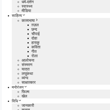
धर्म-दर्शन
स्वास्थ्य
मीडिया
साहित्य
काव्यभाषा
ग़ज़ल
छन्द
चौपाई
दोहा
हायकु
कविता
गीत
रोला
आलोचना
संस्मरण
यात्रा
लघुकथा
व्यंग्य
साक्षात्कार
मनोरंजन
फिल्म
खेल
विधि
जानकारी
सलाह