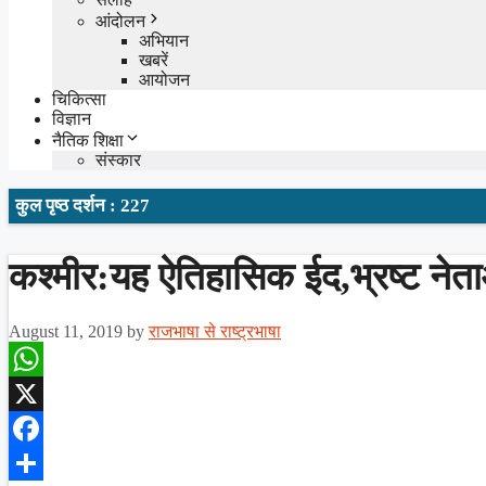
आंदोलन
अभियान
खबरें
आयोजन
चिकित्सा
विज्ञान
नैतिक शिक्षा
संस्कार
कुल पृष्ठ दर्शन : 227
कश्मीर:यह ऐतिहासिक ईद,भ्रष्ट नेत
August 11, 2019
by
राजभाषा से राष्ट्रभाषा
WhatsApp
X
Facebook