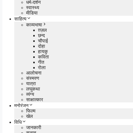
धर्म-दर्शन
स्वास्थ्य
मीडिया
साहित्य
काव्यभाषा
ग़ज़ल
छन्द
चौपाई
दोहा
हायकु
कविता
गीत
रोला
आलोचना
संस्मरण
यात्रा
लघुकथा
व्यंग्य
साक्षात्कार
मनोरंजन
फिल्म
खेल
विधि
जानकारी
सलाह