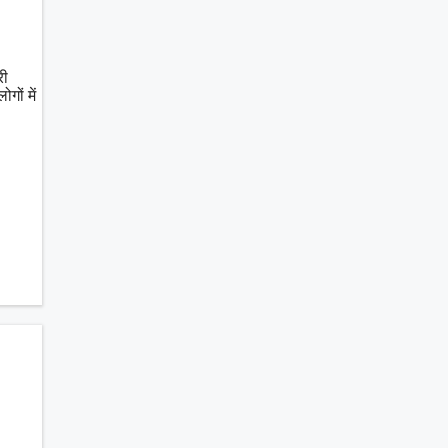
री
ों में