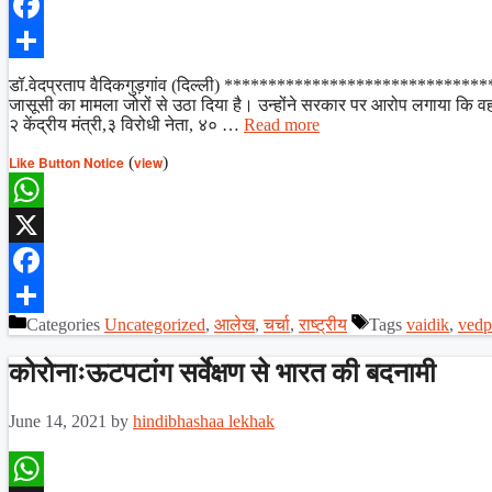
X
Facebook
Share
डॉ.वेदप्रताप वैदिकगुड़गांव (दिल्ली) ******************************* हम
जासूसी का मामला जोरों से उठा दिया है। उन्होंने सरकार पर आरोप लगाया कि 
२ केंद्रीय मंत्री,३ विरोधी नेता, ४० …
Read more
Like Button Notice
(
view
)
WhatsApp
X
Facebook
Categories
Uncategorized
,
आलेख
,
चर्चा
,
राष्ट्रीय
Tags
vaidik
,
vedp
Share
कोरोनाःऊटपटांग सर्वेक्षण से भारत की बदनामी
June 14, 2021
by
hindibhashaa lekhak