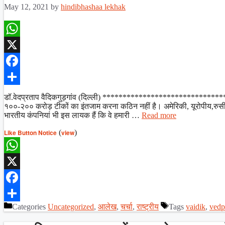
May 12, 2021
by
hindibhashaa lekhak
WhatsApp
X
Facebook
Share
डॉ.वेदप्रताप वैदिकगुड़गांव (दिल्ली) ******************************* यदि 
१००-२०० करोड़ टीकों का इंतजाम करना कठिन नहीं है। अमेरिकी, यूरोपीय,रुसी औ
भारतीय कंपनियां भी इस लायक हैं कि वे हमारी …
Read more
Like Button Notice
(
view
)
WhatsApp
X
Facebook
Categories
Uncategorized
,
आलेख
,
चर्चा
,
राष्ट्रीय
Tags
vaidik
,
vedp
Share