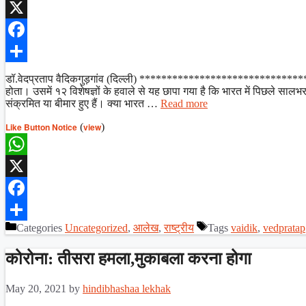
WhatsApp
X
Facebook
Share
डॉ.वेदप्रताप वैदिकगुड़गांव (दिल्ली) ******************************* ‘
होता। उसमें १२ विशेषज्ञों के हवाले से यह छापा गया है कि भारत में पिछले साल
संक्रमित या बीमार हुए हैं। क्या भारत …
Read more
Like Button Notice
(
view
)
WhatsApp
X
Facebook
Categories
Uncategorized
,
आलेख
,
राष्ट्रीय
Tags
vaidik
,
vedpratap
Share
कोरोना: तीसरा हमला,मुकाबला करना होगा
May 20, 2021
by
hindibhashaa lekhak