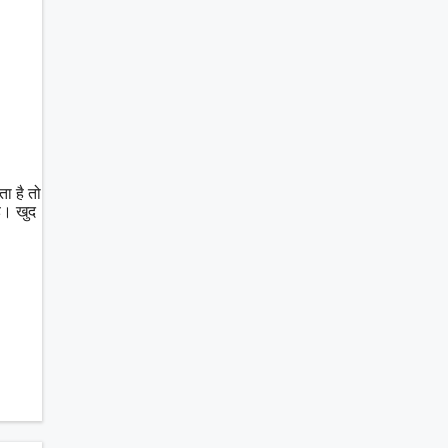
ा है तो
ै। खुद