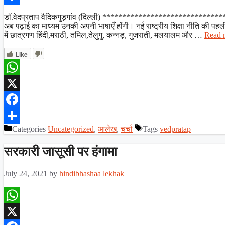
Share
डॉ.वेदप्रताप वैदिकगुड़गांव (दिल्ली) ******************************* यह ख
अब पढ़ाई का माध्यम उनकी अपनी भाषाएँ होंगी। नई राष्ट्रीय शिक्षा नीति की पहली
में छात्रगण हिंदी,मराठी, तमिल,तेलुगु, कन्नड़, गुजराती, मलयालम और …
Read 
Like
WhatsApp
X
Facebook
Categories
Uncategorized
,
आलेख
,
चर्चा
Tags
vedpratap
Share
सरकारी जासूसी पर हंगामा
July 24, 2021
by
hindibhashaa lekhak
WhatsApp