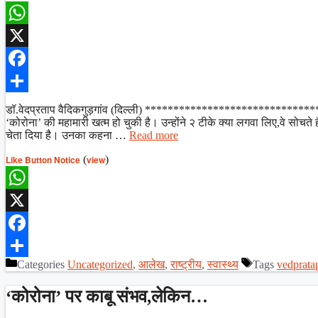
WhatsApp
X
Facebook
Share
डॉ.वेदप्रताप वैदिकगुड़गांव (दिल्ली) ******************************* अमेरि
‘कोरोना’ की महामारी खत्म हो चुकी है। उन्होंने २ टीके क्या लगवा लिए,वे सोचते ह
चेता दिया है। उनका कहना …
Read more
Like Button Notice
(
view
)
WhatsApp
X
Facebook
Categories
Uncategorized
,
आलेख
,
राष्ट्रीय
,
स्वास्थ्य
Tags
vedprata
Share
‘कोरोना’ पर काबू संभव,लेकिन…