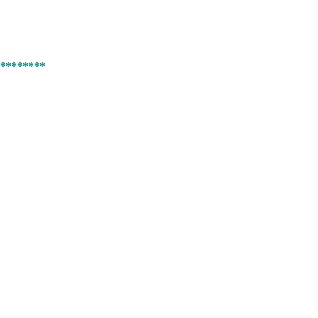
********