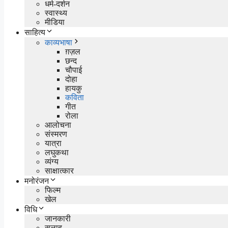
धर्म-दर्शन
स्वास्थ्य
मीडिया
साहित्य
काव्यभाषा
ग़ज़ल
छन्द
चौपाई
दोहा
हायकु
कविता
गीत
रोला
आलोचना
संस्मरण
यात्रा
लघुकथा
व्यंग्य
साक्षात्कार
मनोरंजन
फिल्म
खेल
विधि
जानकारी
सलाह