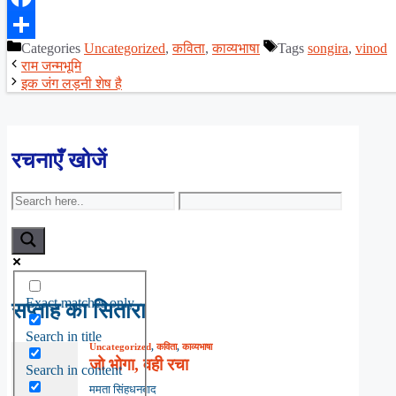
Facebook
Categories
Uncategorized
,
कविता
,
काव्यभाषा
Tags
songira
,
vinod
Share
राम जन्मभूमि
इक जंग लड़नी शेष है
रचनाएँ खोजें
Exact matches only
सप्ताह का सितारा
Search in title
Uncategorized
,
कविता
,
काव्यभाषा
जो भोगा, वही रचा
Search in content
ममता सिंहधनबाद