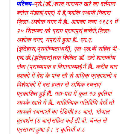
परिचय–
प्रो.(डॉ.)शरद नारायण खरे का वर्तमान
बसेरा मंडला(मप्र) में है,जबकि स्थायी निवास
ज़िला-अशोक नगर में हैL आपका जन्म १९६१ में
२५ सितम्बर को ग्राम प्राणपुर(चन्देरी,ज़िला-
अशोक नगर, मप्र)में हुआ हैL एम.ए.
(इतिहास,प्रावीण्यताधारी), एल-एल.बी सहित पी-
एच.डी.(इतिहास)तक शिक्षित डॉ. खरे शासकीय
सेवा (प्राध्यापक व विभागाध्यक्ष)में हैंL करीब चार
दशकों में देश के पांच सौ से अधिक प्रकाशनों व
विशेषांकों में दस हज़ार से अधिक रचनाएं
प्रकाशित हुई हैंL गद्य-पद्य में कुल १७ कृतियां
आपके खाते में हैंL साहित्यिक गतिविधि देखें तो
आपकी रचनाओं का रेडियो(३८ बार), भोपाल
दूरदर्शन (६ बार)सहित कई टी.वी. चैनल से
प्रसारण हुआ है। ९ कृतियों व ८