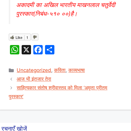
अकादमी का अखिल भारतीय माखनलाल चतुर्वेदी
पुरस्कार(निबंध-५१० ००)है।
Like
1
W
X
F
S
h
a
h
at
c
ar
Categories
Uncategorized
,
कविता
,
काव्यभाषा
s
e
e
आज भी इंतजार तेरा
A
b
साहित्यकार संतोष श्रीवास्तव को मिला ‘अमृता प्रीतम
p
o
पुरस्कार’
p
o
k
रचनाएँ खोजें