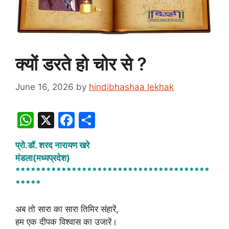
क्यों डरते हो चोर से ?
June 16, 2026
by
hindibhashaa lekhak
W
X
F
S
h
a
h
प्रो.डॉ. शरद नारायण खरे
at
c
ar
मंडला(मध्यप्रदेश)
s
e
e
**************************************
A
b
*****
p
o
अब तो सारा का सारा तिमिर संहारें,
p
o
हम एक दीपक विश्वास का उजारें।