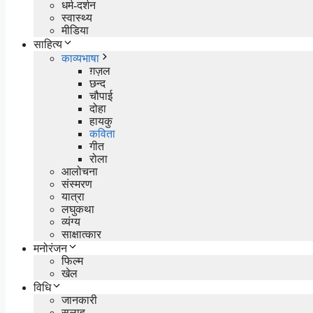
धर्म-दर्शन
स्वास्थ्य
मीडिया
साहित्य
काव्यभाषा
ग़ज़ल
छन्द
चौपाई
दोहा
हायकु
कविता
गीत
रोला
आलोचना
संस्मरण
यात्रा
लघुकथा
व्यंग्य
साक्षात्कार
मनोरंजन
फिल्म
खेल
विधि
जानकारी
सलाह