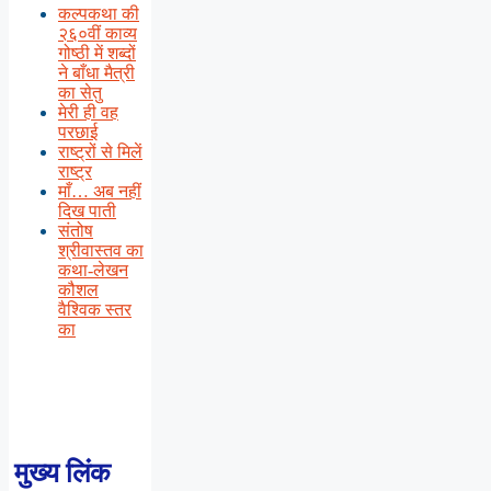
कल्पकथा की
२६०वीं काव्य
गोष्ठी में शब्दों
ने बाँधा मैत्री
का सेतु
मेरी ही वह
परछाई
राष्ट्रों से मिलें
राष्ट्र
माँ… अब नहीं
दिख पाती
संतोष
श्रीवास्तव का
कथा-लेखन
कौशल
वैश्विक स्तर
का
मुख्य लिंक