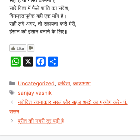
सही है या गलत कामना है
सारे विश्व में फैले शांति का संदेश,
विनम्रतापूर्वक यही एक माँग है।
सही लगे अगर, तो सहायता करो मेरी,
इंसान को इंसान बनाने के लिए॥
Like
W
X
F
S
h
a
h
at
c
ar
Categories
Uncategorized
,
कविता
,
काव्यभाषा
s
e
e
Tags
sanjay vasnik
A
b
नवोदित रचनाकार सरल और सहज शब्दों का प्रयोग करें- पं.
p
o
सत्तन
p
o
प्रीत की नगरी दूर बड़ी है
k