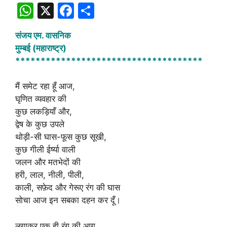
W
X
F
S
h
a
h
संजय एम. वासनिक
at
c
ar
मुम्बई (महाराष्ट्र)
s
e
e
*************************************
A
b
मैं समेट रहा हूँ आज,
p
o
घृणित व्यवहार की
p
o
कुछ लकड़ियाँ और,
k
द्वेष के कुछ उपले
थोड़ी-सी घास-फूस कुछ सूखी,
कुछ गीली ईर्ष्या वाली
जलन और मतभेदों की
हरी, लाल, नीली, पीली,
काली, सफ़ेद और गेरूए रंग की घास
सोचा आज इन सबका दहन कर दूँ।
लगाकर एक ही रंग की आग,