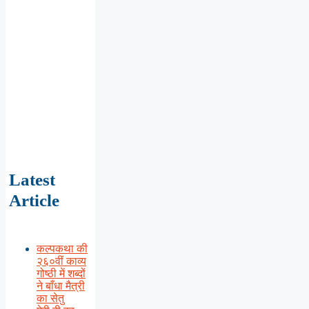
Latest
Article
कल्पकथा की
२६०वीं काव्य
गोष्ठी में शब्दों
ने बाँधा मैत्री
का सेतु