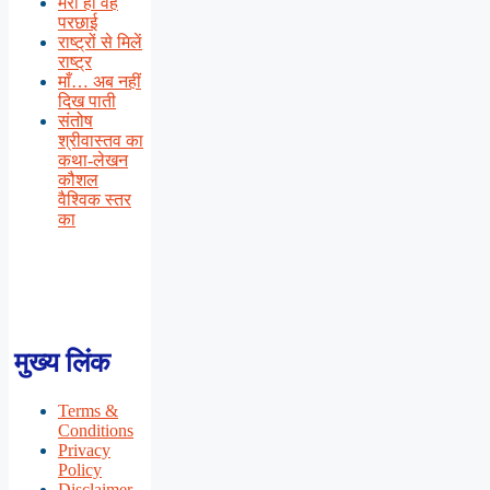
मेरी ही वह
परछाई
राष्ट्रों से मिलें
राष्ट्र
माँ… अब नहीं
दिख पाती
संतोष
श्रीवास्तव का
कथा-लेखन
कौशल
वैश्विक स्तर
का
मुख्य लिंक
Terms &
Conditions
Privacy
Policy
Disclaimer