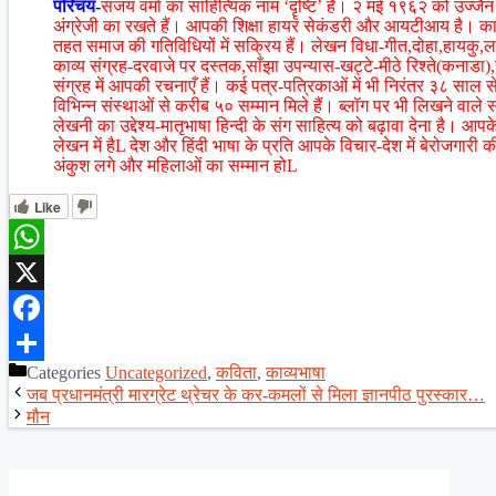
परिचय-
संजय वर्मा का साहित्यिक नाम ‘दॄष्टि’ है। २ मई १९६२ को उज्जैन मे
अंग्रेजी का रखते हैं। आपकी शिक्षा हायर सेकंडरी और आयटीआय है। कार
तहत समाज की गतिविधियों में सक्रिय हैं। लेखन विधा-गीत,दोहा,हायकु
काव्य संग्रह-दरवाजे पर दस्तक,साँझा उपन्यास-खट्टे-मीठे रिश्ते(कनाडा
संग्रह में आपकी रचनाएँ हैं। कई पत्र-पत्रिकाओं में भी निरंतर ३८ साल से 
विभिन्न संस्थाओं से करीब ५० सम्मान मिले हैं। ब्लॉग पर भी लिखने वाले स
लेखनी का उद्देश्य-मातृभाषा हिन्दी के संग साहित्य को बढ़ावा देना है। आपके
लेखन में हैL देश और हिंदी भाषा के प्रति आपके विचार-देश में बेरोजगार
अंकुश लगे और महिलाओं का सम्मान होL
Like
WhatsApp
X
Facebook
Categories
Uncategorized
,
कविता
,
काव्यभाषा
Share
जब प्रधानमंत्री मारग्रेट थ्रेचर के कर-कमलों से मिला ज्ञानपीठ पुरस्कार…
मौन