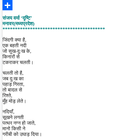
Facebook
Share
संजय वर्मा ‘दृष्टि’
मनावर(मध्यप्रदेश)
*****************************************
जिंदगी क्या है,
एक बहती नदी
जो सुख-दुःख के,
किनारों से
टकराकर चलती।
चलती तो है,
जब दुःख का
पहाड़ गिरता,
तो बादल से
रिश्ते,
मुँह मोड़ लेते।
नदियाँ,
सूखने लगती
पत्थर नग्न हो जाते,
मानो किसी ने
गरीबी को उघाड़ दिया।