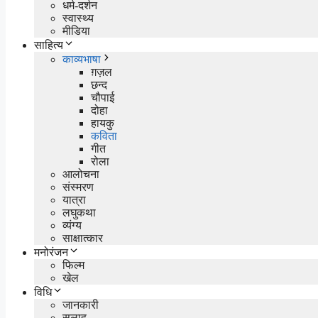
धर्म-दर्शन
स्वास्थ्य
मीडिया
साहित्य
काव्यभाषा
ग़ज़ल
छन्द
चौपाई
दोहा
हायकु
कविता
गीत
रोला
आलोचना
संस्मरण
यात्रा
लघुकथा
व्यंग्य
साक्षात्कार
मनोरंजन
फिल्म
खेल
विधि
जानकारी
सलाह