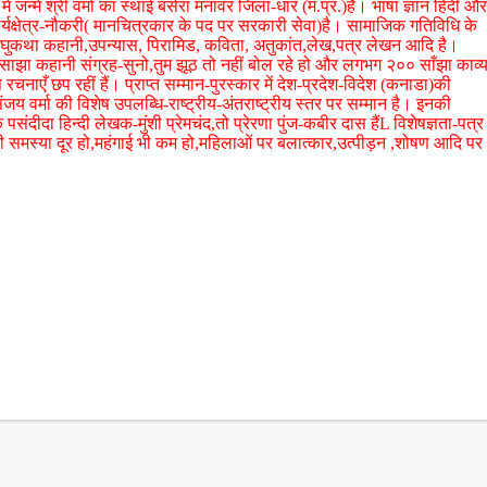
ं जन्में श्री वर्मा का स्थाई बसेरा मनावर जिला-धार (म.प्र.)है। भाषा ज्ञान हिंदी और
्यक्षेत्र-नौकरी( मानचित्रकार के पद पर सरकारी सेवा)है। सामाजिक गतिविधि के
,लघुकथा कहानी,उपन्यास, पिरामिड, कविता, अतुकांत,लेख,पत्र लेखन आदि है।
),साझा कहानी संग्रह-सुनो,तुम झूठ तो नहीं बोल रहे हो और लगभग २०० साँझा काव्
रचनाएँ छप रहीं हैं। प्राप्त सम्मान-पुरस्कार में देश-प्रदेश-विदेश (कनाडा)की
ंजय वर्मा की विशेष उपलब्धि-राष्ट्रीय-अंतराष्ट्रीय स्तर पर सम्मान है। इनकी
 पसंदीदा हिन्दी लेखक-मुंशी प्रेमचंद,तो प्रेरणा पुंज-कबीर दास हैंL विशेषज्ञता-पत्र
ी की समस्या दूर हो,महंगाई भी कम हो,महिलाओं पर बलात्कार,उत्पीड़न ,शोषण आदि पर