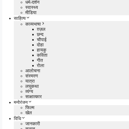
धर्म-दर्शन
स्वास्थ्य
मीडिया
साहित्य
काव्यभाषा
ग़ज़ल
छन्द
चौपाई
दोहा
हायकु
कविता
गीत
रोला
आलोचना
संस्मरण
यात्रा
लघुकथा
व्यंग्य
साक्षात्कार
मनोरंजन
फिल्म
खेल
विधि
जानकारी
सलाह