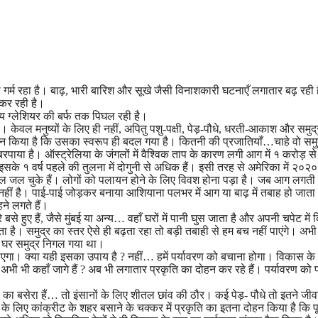
 गर्म रहा है। बाढ़, भारी बारिश और सूखे जैसी विनाशकारी घटनाएँ लगातार बढ़ रही ह
म कर रही है।
्य ग्लेशियर की बर्फ तक पिघल रही है।
ेवल मनुष्यों के लिए ही नहीं, अपितु पशु-पक्षी, पेड़-पौधे, धरती-आकाश और समुद्
ोहन किया है कि उसका स्वरूप ही बदल गया है। कितनी की प्रजातियाँ…चाहे वो समुद्
बरपाया है। ऑस्ट्रेलिया के जंगलों में वैश्विक ताप के कारण लगी आग में १ करोड़ 
सके १ वर्ष पहले की तुलना में दोगुनी से अधिक हैं। इसी तरह से अमेरिका में २०२
ंगल जल चुके हैं। लोगों को पलायन होने के लिए विवश होना पड़ा है। जब आग लगती 
नहीं है। पाई-पाई जोड़कर बनाया आशियाना पलभर में आग या बाढ़ में तबाह हो जाता
े लगते हैं।
रे बसे हुए हैं, जैसे मुंबई या अन्य… वहाँ घरों में पानी घुस जाता है और अपनी चपेट में 
 है। समुद्र का स्तर ऐसे ही बढ़ता रहा तो बड़ी तबाही से हम बच नहीं पाएंगे। अभी
ही घर समुद्र निगल गया था।
ो जाएगा। क्या यही इसका उपाय है ? नहीं… हमें पर्यावरण को बचाना होगा। विकास के
ी भी कहाँ जागे हैं ? अब भी लगातार प्रकृति का दोहन कर रहे हैं। पर्यावरण को प
यों का बसेरा हैं… तो इंसानों के लिए शीतल छांव की ठौर। कई पेड़- पौधे तो इतने ज
थ के लिए कांक्रीट के शहर बसाने के चक्कर में प्रकृति का इतना दोहन किया है कि प