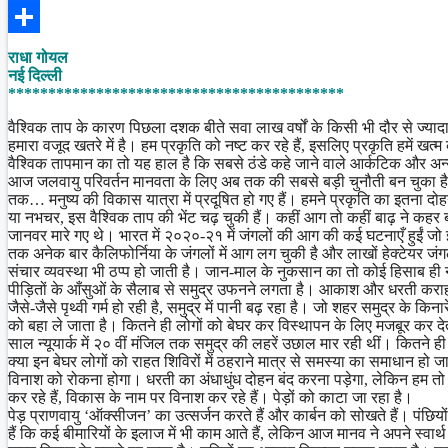
Facebook
Share
राधा गोयल
नई दिल्ली
******************************************
वैश्विक ताप के कारण पिछला दशक बीते सवा लाख वर्षों के किसी भी दौर से ज्यादा
हमारा वजूद खतरे में है। हम प्रकृति को नष्ट कर रहे हैं, इसलिए प्रकृति हमें खत्
वैश्विक तापमान का तो यह हाल है कि सबसे ठंडे कहे जाने वाले आर्कटिक और अन
आज जलवायु परिवर्तन मानवता के लिए अब तक की सबसे बड़ी चुनौती बन चुका है। क
तक… मनुष्य की विकास यात्रा में प्रदूषित हो गए हैं। हमने प्रकृति का इतना द
या नभचर, इस वैश्विक ताप की भेंट चढ़ चुकी हैं। कहीं आग तो कहीं बाढ़ ने कहर 
जानवर मारे गए थे। भारत में २०२०-२१ में जंगलों की आग की कई घटनाएँ हुईं जो इ
तक अनेक बार कैलिफोर्निया के जंगलों में आग लग चुकी है और लाखों हेक्टेयर ज
संचार व्यवस्था भी ठप्प हो जाती है। जान-माल के नुकसान का तो कोई हिसाब ही 
पीड़ितों के आँसुओं के सैलाब से समुद्र उफनने लगता है। आकाश और धरती कराहन
जैसे-जैसे पृथ्वी गर्म हो रही है, समुद्र में पानी बढ़ रहा है। जो शहर समुद्र के किना
को बहा ले जाता है। कितने ही लोगों को बेघर कर विस्थापन के लिए मजबूर कर देता
साल न्यूयार्क में २० वीं मंजिल तक समुद्र की लहरें उछाल मार रही थीं। कितने 
क्या इन बेघर लोगों को राहत शिविरों में ठहराने मात्र से समस्या का समाधान ह
विनाश को रोकना होगा। धरती का अंधाधुंध दोहन बंद करना पड़ेगा, लेकिन हम तो अभ
कर रहे हैं, विकास के नाम पर विनाश कर रहे हैं। पेड़ों को काटा जा रहा है।
पेड़ प्राणवायु ‘ऑक्सीजन’ का उत्सर्जन करते हैं और कार्बन को सोखते हैं। पंछि
हैं कि कई बीमारियों के इलाज में भी काम आते हैं, लेकिन आज मानव ने अपने स्वार्