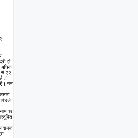
ैं।
र
री हों
से अधिक
० से २२
है तो
 है। उन
कितनों
 पिछले
 नाम पर
्रदूषित
ीवनदायक
ूरा