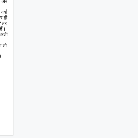
। अब
र्षा
र ही
? हर
हैं।
 धरती
ा तो
े