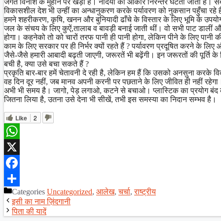
जगत विनाश के मुहाने पर खड़ा है। नदियों का आकार निरन्तर घटता जाता है। स
विकासशील देश भी उन्हीं का अन्धानुकरण करके पर्यावरण को नुकसान पहुँचा रहे ह
हमने शहरीकरण, कृषि, खनन और बुनियादी ढाँचे के विस्तार के लिए भूमि के उपयो
जल के संचय के लिए कुऐं,तालाब व बावड़ी बनाई जाती थीं। वो सभी पाट डालीं और
होगा। कहनेको तो को चारों तरफ पानी ही पानी होगा, लेकिन पीने के लिए पानी की
काम के लिए सरकार पर ही निर्भर क्यों रहते हैं ? पर्यावरण प्रदूषित करने के लि
जैसे-जैसे हमारी आबादी बढ़ती जाएगी, जरूरतें भी बढ़ेंगी। इन जरूरतों की पूर्ति
बची है, क्या उसे बचा सकते हैं ?
प्रकृति बार-बार हमें चेतावनी दे रही है, लेकिन हम हैं कि उसको अनसुना करके व
वह दिन दूर नहीं, जब मानव अपनी करनी पर पछताने के लिए जीवित ही नहीं रहेगा
अभी भी समय है। जागो, पेड़ लगाओ, कटने से बचाओ। प्लास्टिक का प्रयोग बंद 
जितना लिया है, उतना उसे देना भी सीखें, तभी इस समस्या का निदान सम्भव है।
Like
2
WhatsApp
X
Facebook
Categories
Uncategorized
,
आलेख
,
चर्चा
,
राष्ट्रीय
Share
इसी का नाम ज़िंदगानी
पिता की यादें