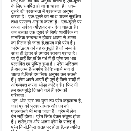
लिए त्याग का भाव अनुभव करता है,एक-दूसरे
के लिए समर्पित हो जाना चाहता है। एक-
दूसरे की प्रसन्नता में प्रसन्नता अनुभव
करता है। एक-दूसरे का साथ पाकर सुरक्षित
तथा प्रसन्न अनुभव करता है। एक-दूसरे पर
अपना सर्वस्व न्यौछावर कर देना चाहता है।
जब उसका एक-दूसरे से सिर्फ शारीरिक या
मानसिक सम्बन्ध न होकर आत्मा से आत्मा
का मिलन हो जाता है,शायद वही प्रेम है।
‘प्रेम’,हृदय की वह अनुभूति है जो जन्म के
साथ ही ईश्वर से उपहार स्वरूप प्राप्त है।
या यूँ कहें कि,माँ के गर्भ में ही प्रेम का भाव
पल्लवित एवं पुष्पित हुआ है। प्रेम अस्तित्व
है-अवलम्ब है-समर्पण है-निःस्वार्थ भाव से
चाहत है,जिसे हम सिर्फ अनुभव कर सकते
हैं। प्रेम अपने आपमें ही पूर्ण है,जिसे शब्दों में
अभिव्यक्त करना थोड़ा कठिन है। फिर भी
हम अल्पबुद्धि लिखने चले हैं प्रेम की
परिभाषा।
‘प्र’ और ‘एम’ का युग्म रुप प्रेम कहलाता है,
जहां प्र को प्रकारात्मक और एम को
पालनकर्ता भी माना जाता है। प्रेम में लेन-
देन नहीं होता। प्रेम सिर्फ देकर संतुष्ट होता
है। शरीर,मन और आत्मा प्रेम के सतह हैं।
प्रेम किसे,किस सतह पर होता है,यह व्यक्ति