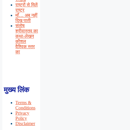
राष्ट्रों से मिलें
राष्ट्र
माँ… अब नहीं
दिख पाती
संतोष
श्रीवास्तव का
कथा-लेखन
कौशल
वैश्विक स्तर
का
मुख्य लिंक
Terms &
Conditions
Privacy
Policy
Disclaimer