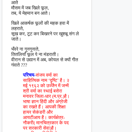
आते
मौसम में जब खिले फूल,
तब, ये मेहमान बन आते।
खिले आकर्षक फूलों की महक हवा में
लहराते,
सूख कर, टूट कर बिखरने पर खुशबू संग ले
जाते।
भँवरे ना गुनगुनाते,
तितलियाँ फूल पे ना मंडराती।
वीरान से उद्यान में अब, कोयल से क्यों गीत
गंवाते ???
परिचय-
संजय वर्मा का
साहित्यिक नाम ‘दॄष्टि’ है। २
मई १९६२ को उज्जैन में जन्में
श्री वर्मा का स्थाई बसेरा
मनावर जिला-धार (म.प्र.)है।
भाषा ज्ञान हिंदी और अंग्रेजी
का रखते हैं। आपकी शिक्षा
हायर सेकंडरी और
आयटीआय है। कार्यक्षेत्र-
नौकरी( मानचित्रकार के पद
पर सरकारी सेवा)है।