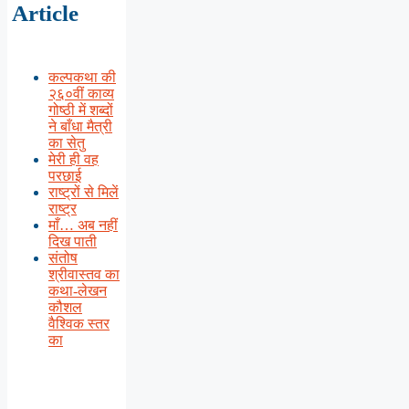
Article
कल्पकथा की
२६०वीं काव्य
गोष्ठी में शब्दों
ने बाँधा मैत्री
का सेतु
मेरी ही वह
परछाई
राष्ट्रों से मिलें
राष्ट्र
माँ… अब नहीं
दिख पाती
संतोष
श्रीवास्तव का
कथा-लेखन
कौशल
वैश्विक स्तर
का