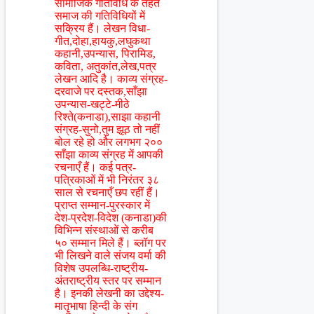
सामाजिक गतिविधि के तहत
समाज की गतिविधियों में
सक्रिय हैं। लेखन विधा-
गीत,दोहा,हायकु,लघुकथा
कहानी,उपन्यास, पिरामिड,
कविता, अतुकांत,लेख,पत्र
लेखन आदि है। काव्य संग्रह-
दरवाजे पर दस्तक,साँझा
उपन्यास-खट्टे-मीठे
रिश्ते(कनाडा),साझा कहानी
संग्रह-सुनो,तुम झूठ तो नहीं
बोल रहे हो और लगभग २००
साँझा काव्य संग्रह में आपकी
रचनाएँ हैं। कई पत्र-
पत्रिकाओं में भी निरंतर ३८
साल से रचनाएँ छप रहीं हैं।
प्राप्त सम्मान-पुरस्कार में
देश-प्रदेश-विदेश (कनाडा)की
विभिन्न संस्थाओं से करीब
५० सम्मान मिले हैं। ब्लॉग पर
भी लिखने वाले संजय वर्मा की
विशेष उपलब्धि-राष्ट्रीय-
अंतराष्ट्रीय स्तर पर सम्मान
है। इनकी लेखनी का उद्देश्य-
मातृभाषा हिन्दी के संग