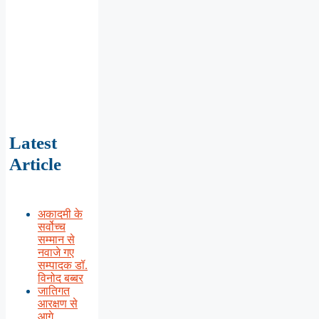
Latest
Article
अकादमी के
सर्वोच्च
सम्मान से
नवाजे गए
सम्पादक डॉ.
विनोद बब्बर
जातिगत
आरक्षण से
आगे