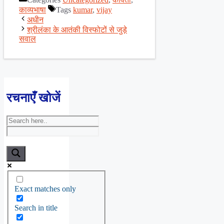
Share
काव्यभाषा
Tags
kumar
,
vijay
अधीन
श्रीलंका के आतंकी विस्फोटों से जुड़े
सवाल
रचनाएँ खोजें
Exact matches only
Search in title