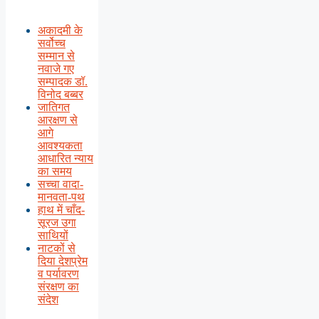
अकादमी के
सर्वोच्च
सम्मान से
नवाजे गए
सम्पादक डॉ.
विनोद बब्बर
जातिगत
आरक्षण से
आगे
आवश्यकता
आधारित न्याय
का समय
सच्चा वादा-
मानवता-पथ
हाथ में चाँद-
सूरज उगा
साथियों
नाटकों से
दिया देशप्रेम
व पर्यावरण
संरक्षण का
संदेश