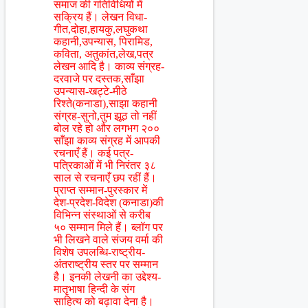
समाज की गतिविधियों में
सक्रिय हैं। लेखन विधा-
गीत,दोहा,हायकु,लघुकथा
कहानी,उपन्यास, पिरामिड,
कविता, अतुकांत,लेख,पत्र
लेखन आदि है। काव्य संग्रह-
दरवाजे पर दस्तक,साँझा
उपन्यास-खट्टे-मीठे
रिश्ते(कनाडा),साझा कहानी
संग्रह-सुनो,तुम झूठ तो नहीं
बोल रहे हो और लगभग २००
साँझा काव्य संग्रह में आपकी
रचनाएँ हैं। कई पत्र-
पत्रिकाओं में भी निरंतर ३८
साल से रचनाएँ छप रहीं हैं।
प्राप्त सम्मान-पुरस्कार में
देश-प्रदेश-विदेश (कनाडा)की
विभिन्न संस्थाओं से करीब
५० सम्मान मिले हैं। ब्लॉग पर
भी लिखने वाले संजय वर्मा की
विशेष उपलब्धि-राष्ट्रीय-
अंतराष्ट्रीय स्तर पर सम्मान
है। इनकी लेखनी का उद्देश्य-
मातृभाषा हिन्दी के संग
साहित्य को बढ़ावा देना है।