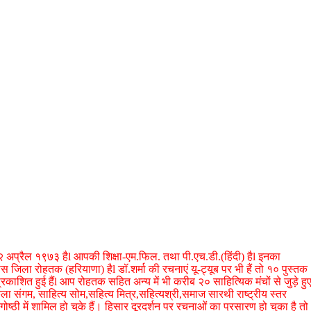
 २२ अप्रैल १९७३ हैl आपकी शिक्षा-एम.फिल. तथा पी.एच.डी.(हिंदी) हैl इनका
मणवास जिला रोहतक (हरियाणा) हैl डॉ.शर्मा की रचनाएं यू-ट्यूब पर भी हैं तो १० पुस्तक
काशित हुई हैंl आप रोहतक सहित अन्य में भी करीब २० साहित्यिक मंचों से जुड़े हु
्ण कला संगम, साहित्य सोम,सहित्य मित्र,सहित्यश्री,समाज सारथी राष्ट्रीय स्तर
्ठी में शामिल हो चुके हैं। हिसार दूरदर्शन पर रचनाओं का प्रसारण हो चुका है तो