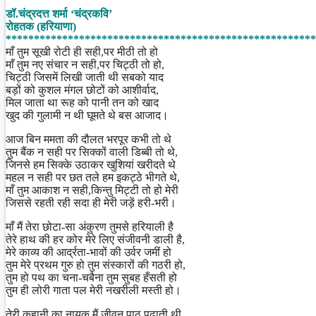
Share
डॉ.चंद्रदत्त शर्मा ‘चंद्रकवि’
रोहतक (हरियाणा)
*******************************************************
माँ तुम सूखी रोटी ही सही,पर मीठी तो हो
माँ तुम नए संचार न सही,पर चिट्ठी तो हो,
चिट्ठी जिसमें लिखी जाती थी सबको याद
बड़ों को कुशल मंगल छोटों को आशीर्वाद,
मिल जाता था रूह को पानी तन को खाद
खुद की गुलामी न थी घूमते थे बस आजाद।
आज बिन ममता की दौलत भरपूर कभी तो थे
तुम बैंक न सही पर सिक्कों वाली डिब्बी तो थे,
जिनसे हम सिक्के उठाकर खुशियां खरीदते थे
महल न सही पर छत तले हम इकट्ठे भीगते थे,
माँ तुम आकाश न सही,किन्तु मिट्टी तो हो मेरी
जिससे रहती रही सदा ही मेरी जड़ें हरी-भरी।
माँ मैं तेरा छोटा-सा अंकुरण तुमसे हरियाली है
तेरे हाथ की हर कोर मेरे लिए संजीवनी डाली है,
मेरे काव्य की आर्द्रता-भावों की उर्वर जमीं हो
तुम मेरे प्रथम गुरु हो तुम संस्कारों की गठरी हो,
तुम हो पथ का चना-चबैना तुम सुबह हँसती हो
तुम ही लोरी गाता पल मेरी नखरीली मस्ती हो।
तेरी कहानी का नायक मैं जीवन पाठ पढ़ाती थी