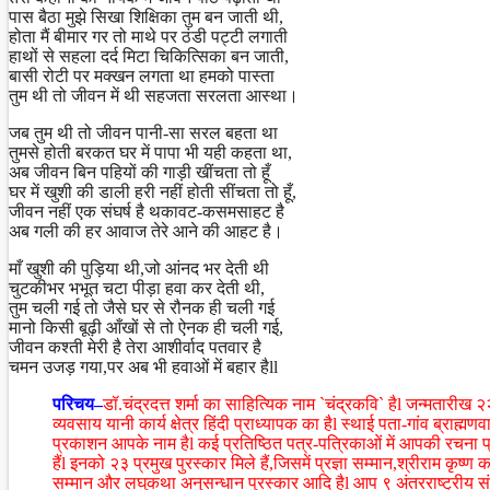
पास बैठा मुझे सिखा शिक्षिका तुम बन जाती थी,
होता मैं बीमार गर तो माथे पर ठंडी पट्टी लगाती
हाथों से सहला दर्द मिटा चिकित्सिका बन जाती,
बासी रोटी पर मक्खन लगता था हमको पास्ता
तुम थी तो जीवन में थी सहजता सरलता आस्था।
जब तुम थी तो जीवन पानी-सा सरल बहता था
तुमसे होती बरकत घर में पापा भी यही कहता था,
अब जीवन बिन पहियों की गाड़ी खींचता तो हूँ
घर में खुशी की डाली हरी नहीं होती सींचता तो हूँ,
जीवन नहीं एक संघर्ष है थकावट-कसमसाहट है
अब गली की हर आवाज तेरे आने की आहट है।
माँ खुशी की पुड़िया थी,जो आंनद भर देती थी
चुटकीभर भभूत चटा पीड़ा हवा कर देती थी,
तुम चली गई तो जैसे घर से रौनक ही चली गई
मानो किसी बूढ़ी आँखों से तो ऐनक ही चली गई,
जीवन कश्ती मेरी है तेरा आशीर्वाद पतवार है
चमन उजड़ गया,पर अब भी हवाओं में बहार हैll
परिचय–
डॉ.चंद्रदत्त शर्मा का साहित्यिक नाम `चंद्रकवि` हैl जन्मतारीख
व्यवसाय यानी कार्य क्षेत्र हिंदी प्राध्यापक का हैl स्थाई पता-गांव ब्राह्
प्रकाशन आपके नाम हैl कई प्रतिष्ठित पत्र-पत्रिकाओं में आपकी रचना प्र
हैंl इनको २३ प्रमुख पुरस्कार मिले हैं,जिसमें प्रज्ञा सम्मान,श्रीराम कृष
सम्मान और लघुकथा अनुसन्धान पुरस्कार आदि हैl आप ९ अंतरराष्ट्रीय संगोष