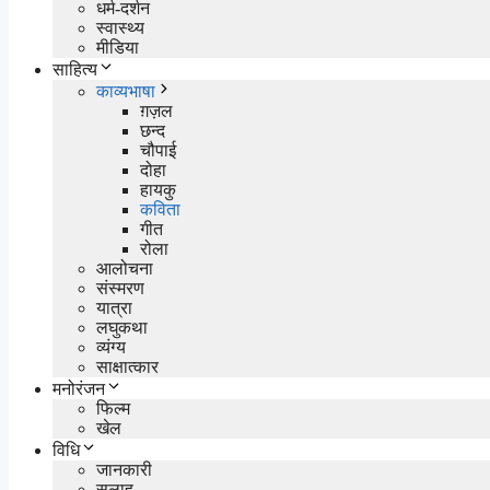
धर्म-दर्शन
स्वास्थ्य
मीडिया
साहित्य
काव्यभाषा
ग़ज़ल
छन्द
चौपाई
दोहा
हायकु
कविता
गीत
रोला
आलोचना
संस्मरण
यात्रा
लघुकथा
व्यंग्य
साक्षात्कार
मनोरंजन
फिल्म
खेल
विधि
जानकारी
सलाह