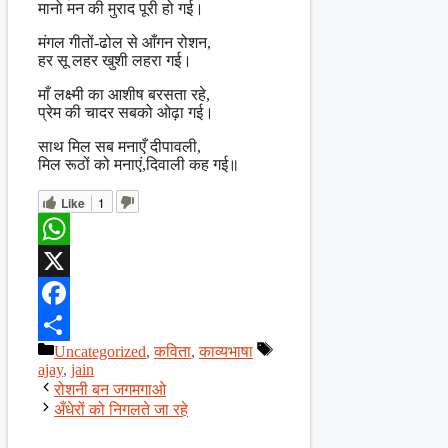
मानो मन की मुराद पूरी हो गई।
मंगल गीतों-ढोल से आँगन रोशन,
हर सू लहर खुशी लहरा गई।
माँ लक्ष्मी का आशीष बरसता रहे,
प्रेम की चादर सबको ओढ़ा गई।
साथ मिल सब मनाएँ दीपावली,
मिल रूठों को मनाएं,दिवाली कह गई॥
Like
1
WhatsApp
X
Facebook
Categories
Tags
Uncategorized
,
कविता
,
काव्यभाषा
Share
ajay
,
jain
रोशनी बन जगमगाओ
अँधेरों को निगलते जा रहे