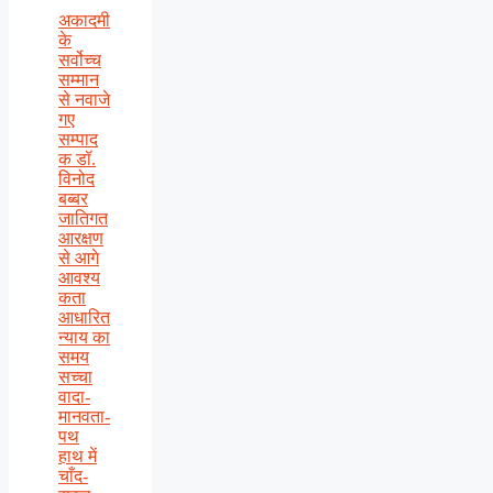
अकादमी
के
सर्वोच्च
सम्मान
से नवाजे
गए
सम्पाद
क डॉ.
विनोद
बब्बर
जातिगत
आरक्षण
से आगे
आवश्य
कता
आधारित
न्याय का
समय
सच्चा
वादा-
मानवता-
पथ
हाथ में
चाँद-