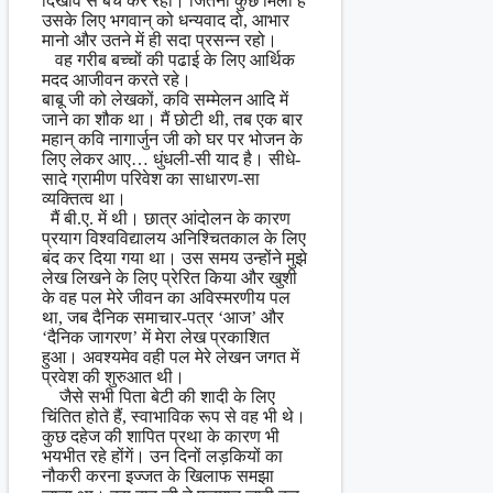
दिखावे से बच कर रहो। जितना कुछ मिला है
उसके लिए भगवान् को धन्यवाद दो, आभार
मानो और उतने में ही सदा प्रसन्न रहो।
वह गरीब बच्चों की पढाई के लिए आर्थिक
मदद आजीवन करते रहे।
बाबू जी को लेखकों, कवि सम्मेलन आदि में
जाने का शौक था। मैं छोटी थी, तब एक बार
महान् कवि नागार्जुन जी को घर पर भोजन के
लिए लेकर आए… धुंधली-सी याद है। सीधे-
सादे ग्रामीण परिवेश का साधारण-सा
व्यक्तित्व था।
मैं बी.ए. में थी। छात्र आंदोलन के कारण
प्रयाग विश्वविद्यालय अनिश्चितकाल के लिए
बंद कर दिया गया था। उस समय उन्होंने मुझे
लेख लिखने के लिए प्रेरित किया और खुशी
के वह पल मेरे जीवन का अविस्मरणीय पल
था, जब दैनिक समाचार-पत्र ‘आज’ और
‘दैनिक जागरण’ में मेरा लेख प्रकाशित
हुआ। अवश्यमेव वही पल मेरे लेखन जगत में
प्रवेश की शुरुआत थी।
जैसे सभी पिता बेटी की शादी के लिए
चिंतित होते हैं, स्वाभाविक रूप से वह भी थे।
कुछ दहेज की शापित प्रथा के कारण भी
भयभीत रहे होंगें। उन दिनों लड़कियों का
नौकरी करना इज्जत के खिलाफ समझा