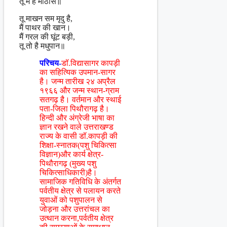
तू में है मीठास॥
तू माखन सम मृदु है,
मैं पाथर की खान।
मैं गरल की घूंट बड़ी,
तू तो है मधुपान॥
परिचय-
डॉ.विद्यासागर कापड़ी
का सहित्यिक उपमान-सागर
है। जन्म तारीख २४ अप्रैल
१९६६ और जन्म स्थान-ग्राम
सतगढ़ है। वर्तमान और स्थाई
पता-जिला पिथौरागढ़ है।
हिन्दी और अंग्रेजी भाषा का
ज्ञान रखने वाले उत्तराखण्ड
राज्य के वासी डॉ.कापड़ी की
शिक्षा-स्नातक(पशु चिकित्सा
विज्ञान)और कार्य क्षेत्र-
पिथौरागढ़ (मुख्य पशु
चिकित्साधिकारी)है।
सामाजिक गतिविधि के अंतर्गत
पर्वतीय क्षेत्र से पलायन करते
युवाओं को पशुपालन से
जोड़ना और उत्तरांचल का
उत्थान करना,पर्वतीय क्षेत्र