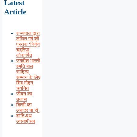
Latest
Article
राज्यपाल द्वारा
ललित गर्ग की
पुस्तक ‘निर्गुण
चदरिया’
लोकार्पित
जगदीश भारती
स्मृति बाल
साहित्य
सम्मान के लिए
शिव मोहन
चयनित
जीवन का
उजास
किसी का
अनादर ना हो
शांति-पथ
अपनाएँ सब