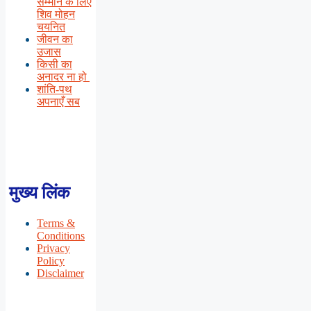
सम्मान के लिए
शिव मोहन
चयनित
जीवन का
उजास
किसी का
अनादर ना हो
शांति-पथ
अपनाएँ सब
मुख्य लिंक
Terms &
Conditions
Privacy
Policy
Disclaimer