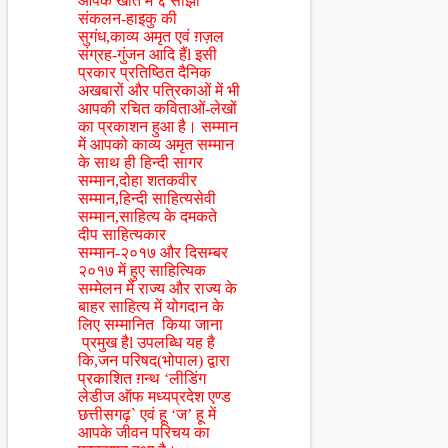
आपके खाते में ६ साझा
संकलन-हाइकु की
सुगंध,काव्य अमृत एवं ग़ज़ल
संग्रह-गुंजन आदि हैंl इसी
प्रकार प्रतिष्ठित दैनिक
अखबारों और पत्रिकाओं में भी
आपकी रचित कविताओं-लेखों
का प्रकाशन हुआ है। सम्मान
में आपको काव्य अमृत सम्मान
के साथ ही हिन्दी सागर
सम्मान,दोहा शतकवीर
सम्मान,हिन्दी साहित्यसेवी
सम्मान,साहित्य के दमकते
दीप साहित्यकार
सम्मान-२०१७ और दिसम्बर
२०१७ में हुए साहित्यिक
सम्मेलन में राज्य और राज्य के
बाहर साहित्य में योगदान के
लिए सम्मानित किया जाना
प्रमुख हैl उपलब्धि यह है
कि,जन परिषद(भोपाल) द्वारा
प्रकाशित ग़न्थ ‘लीडिंग
लेडीज ऑफ मध्यप्रदेश एण्ड
छत्तीसगढ़` एवं हू ‘ज’ हू में
आपके जीवन परिचय का