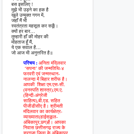
बस इसलिए !
मुझे भी उड़ने का हक है
खुले उन्मुक्त गगन में,
जहाँ मैं भी
स्वतंत्रता महसूस कर सकूँ।
क्यों हर बार…
तुम्हारी हाँ की मोहर की
मोहताज हूँ मैं,
ये एक सवाल है…
जो आज भी अनुत्तरित है॥
परिचय :
अनिता मंदिलवार
‘सपना’ की जन्मतिथि-४
फरवरी एवं जन्मस्थान-
नालन्दा में बिहार शरीफ है।
आपकी शिक्षा एम.एस-सी.
(वनस्पति शास्त्र),एम.ए.
(हिन्दी-अंग्रेजी
साहित्य),बी.एड. सहित
पीजीडीसीए है। श्रीमती
मंदिलवार का कार्यक्षेत्र-
व्याख्याता(हाईस्
कूल-
अंबिकापुर,छग)है। आपका
निवास छत्तीसगढ़ राज्य के
सरगुजा जिला के अंबिकापुर