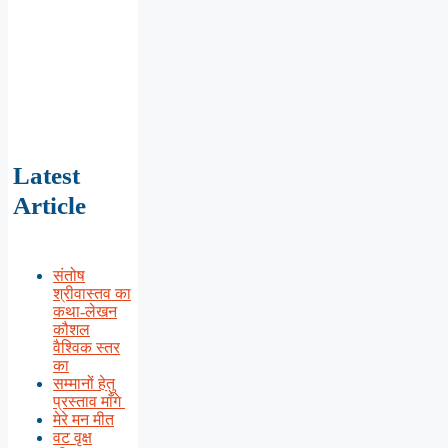
Latest
Article
संतोष
श्रीवास्तव का
कथा-लेखन
कौशल
वैश्विक स्तर
का
सम्मानों हेतु
प्रस्ताव माँगे
मेरे मन मीत
वट वृक्ष