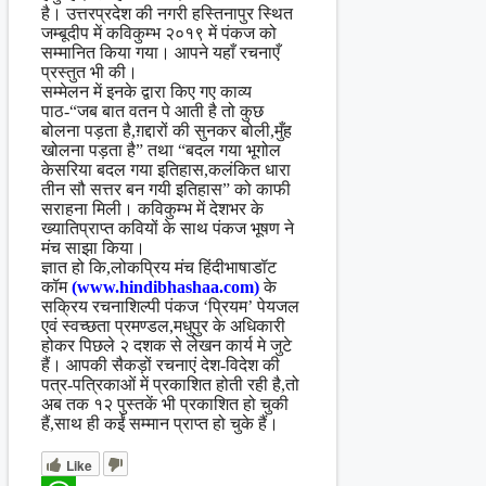
है। उत्तरप्रदेश की नगरी हस्तिनापुर स्थित
जम्बूदीप में कविकुम्भ २०१९ में पंकज को
सम्मानित किया गया। आपने यहाँ रचनाएँ
प्रस्तुत भी की।
सम्मेलन में इनके द्वारा किए गए काव्य
पाठ-“जब बात वतन पे आती है तो कुछ
बोलना पड़ता है,ग़द्दारों की सुनकर बोली,मुँह
खोलना पड़ता है” तथा “बदल गया भूगोल
केसरिया बदल गया इतिहास,कलंकित धारा
तीन सौ सत्तर बन गयी इतिहास” को काफी
सराहना मिली। कविकुम्भ में देशभर के
ख्यातिप्राप्त कवियों के साथ पंकज भूषण ने
मंच साझा किया।
ज्ञात हो कि,लोकप्रिय मंच हिंदीभाषाडॉट
कॉम
(www.hindibhashaa.com)
के
सक्रिय रचनाशिल्पी पंकज ‘प्रियम’ पेयजल
एवं स्वच्छता प्रमण्डल,मधुपुर के अधिकारी
होकर पिछले २ दशक से लेखन कार्य मे जुटे
हैं। आपकी सैकड़ों रचनाएं देश-विदेश की
पत्र-पत्रिकाओं में प्रकाशित होती रही है,तो
अब तक १२ पुस्तकें भी प्रकाशित हो चुकी
हैं,साथ ही कईं सम्मान प्राप्त हो चुके हैं।
Like