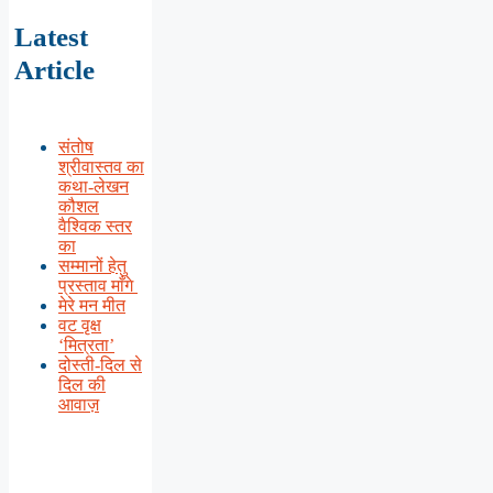
Latest
Article
संतोष
श्रीवास्तव का
कथा-लेखन
कौशल
वैश्विक स्तर
का
सम्मानों हेतु
प्रस्ताव माँगे
मेरे मन मीत
वट वृक्ष
‘मित्रता’
दोस्ती-दिल से
दिल की
आवाज़