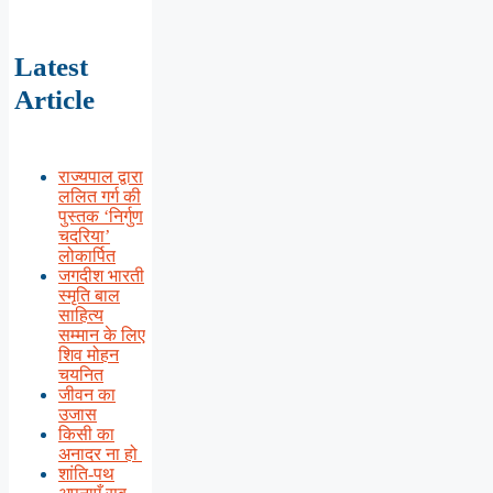
Latest
Article
राज्यपाल द्वारा
ललित गर्ग की
पुस्तक ‘निर्गुण
चदरिया’
लोकार्पित
जगदीश भारती
स्मृति बाल
साहित्य
सम्मान के लिए
शिव मोहन
चयनित
जीवन का
उजास
किसी का
अनादर ना हो
शांति-पथ