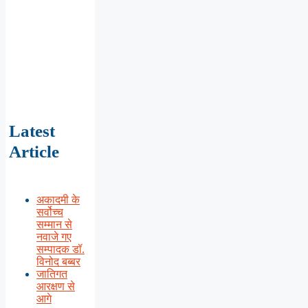
Latest
Article
अकादमी के
सर्वोच्च
सम्मान से
नवाजे गए
सम्पादक डॉ.
विनोद बब्बर
जातिगत
आरक्षण से
आगे